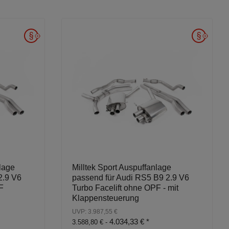
lage
Milltek Sport Auspuffanlage
2.9 V6
passend für Audi RS5 B9 2.9 V6
F
Turbo Facelift ohne OPF - mit
Klappensteuerung
UVP: 3.987,55 €
4.034,33 €
*
3.588,80 € -