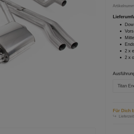
Artikelnum
Lieferumf
Down
Vors
Mitt
Ends
2 x 
2 x 
Ausführun
Titan En
Für Dich b
Lieferzeit