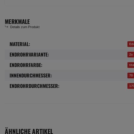
MERKMALE
Details zum Produkt
MATERIAL:
Produkteigenschaft
Wert
Ede
ENDROHRVARIANTE:
2x
ENDROHRFARBE:
tit
INNENDURCHMESSER:
70
ENDROHRDURCHMESSER:
17
ÄHNLICHE ARTIKEL