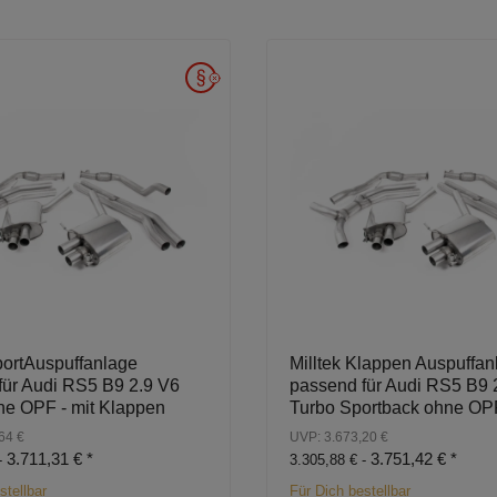
portAuspuffanlage
Milltek Klappen Auspuffan
für Audi RS5 B9 2.9 V6
passend für Audi RS5 B9 
ne OPF - mit Klappen
Turbo Sportback ohne OP
64 €
UVP: 3.673,20 €
3.711,31 €
*
3.751,42 €
*
-
3.305,88 € -
stellbar
Für Dich bestellbar