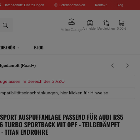
Datenschutz-Einstellungen
Lieferland wählen
Kontakt
Blog
Anmelden
Vergleichen
0,00 €
Meine Garage
ZUBEHÖR
BLOG
ilgedämpft (Road+)
zugelassen im Bereich der StVZO
mpatibilitätseinschränkungen, hier klicken für Hinweise
 SPORT AUSPUFFANLAGE PASSEND FÜR AUDI RS5
V6 TURBO SPORTBACK MIT OPF - TEILGEDÄMPFT
 - TITAN ENDROHRE