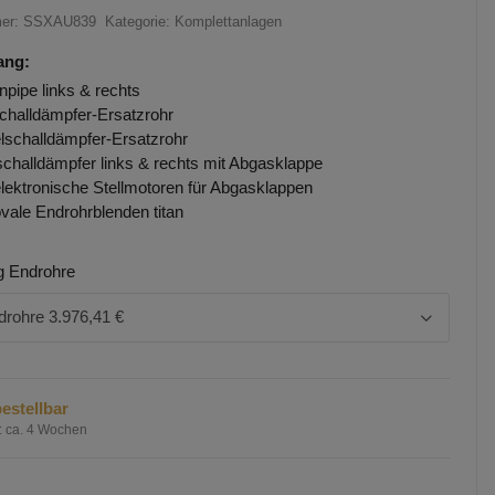
mer:
SSXAU839
Kategorie:
Komplettanlagen
ang:
pipe links & rechts
challdämpfer-Ersatzrohr
elschalldämpfer-Ersatzrohr
challdämpfer links & rechts mit Abgasklappe
elektronische Stellmotoren für Abgasklappen
ovale Endrohrblenden titan
g Endrohre
drohre
3.976,41 €
estellbar
:
ca. 4 Wochen