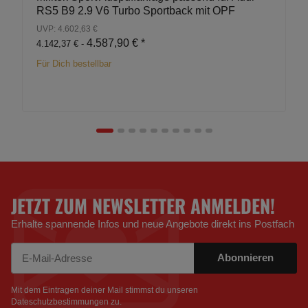
RS5 B9 2.9 V6 Turbo Sportback mit OPF
UVP: 4.602,63 €
4.587,90 €
*
4.142,37 € -
Für Dich bestellbar
JETZT ZUM NEWSLETTER ANMELDEN!
Erhalte spannende Infos und neue Angebote direkt ins Postfach
Abonnieren
Newsletter Abonnieren
Mit dem Eintragen deiner Mail stimmst du unseren
Dateschutzbestimmungen
zu.