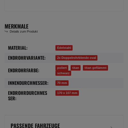
MERKMALE
Details zum Produkt
MATERIAL:
Produkteigenschaft
Wert
Edelstahl
ENDROHRVARIANTE:
2x Doppelrohrblende oval
poliert
titan
titan geflämmt
ENDROHRFARBE:
schwarz
INNENDURCHMESSER:
70 mm
ENDROHRDURCHMES
170 x 107 mm
SER:
PASSENDE FAHRZEUGE