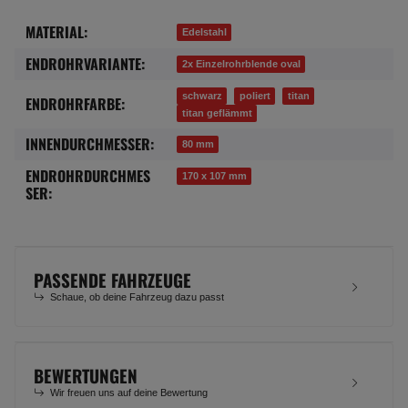
MATERIAL:
Produkteigenschaft
Wert
Edelstahl
ENDROHRVARIANTE:
2x Einzelrohrblende oval
schwarz
poliert
titan
ENDROHRFARBE:
titan geflämmt
INNENDURCHMESSER:
80 mm
ENDROHRDURCHMES
170 x 107 mm
SER:
PASSENDE FAHRZEUGE
Schaue, ob deine Fahrzeug dazu passt
BEWERTUNGEN
Wir freuen uns auf deine Bewertung