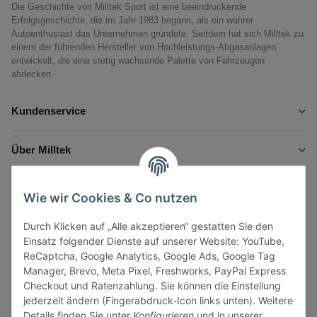
Die Geschichte von Milltek Sport ist eine beeindruckende
Erfolgsgeschichte, die im Jahr 1983 begann, als ein wahrer
Autoenthusiast das Unternehmen gründete. Seitdem hat sich Milltek zu
einem der führenden Hersteller von Hochleistungs-Abgasanlagen
entwickelt, die eine stetig wachsende Palette von Fahrzeugen
abdecken.
Kundenservice
Über Milltek
Informationen
Wie wir Cookies & Co nutzen
Durch Klicken auf „Alle akzeptieren“ gestatten Sie den
Gesetzliche Informationen
Einsatz folgender Dienste auf unserer Website: YouTube,
ReCaptcha, Google Analytics, Google Ads, Google Tag
Manager, Brevo, Meta Pixel, Freshworks, PayPal Express
Checkout und Ratenzahlung. Sie können die Einstellung
jederzeit ändern (Fingerabdruck-Icon links unten). Weitere
Vertrag widerrufen
Details finden Sie unter
Konfigurieren
und in unserer