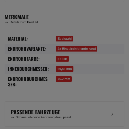
MERKMALE
Details zum Produkt
MATERIAL:
Produkteigenschaft
Wert
Edelstahl
ENDROHRVARIANTE:
2x Einzelrohrblende rund
ENDROHRFARBE:
poliert
INNENDURCHMESSER:
69,85 mm
ENDROHRDURCHMES
76.2 mm
SER:
PASSENDE FAHRZEUGE
Schaue, ob deine Fahrzeug dazu passt