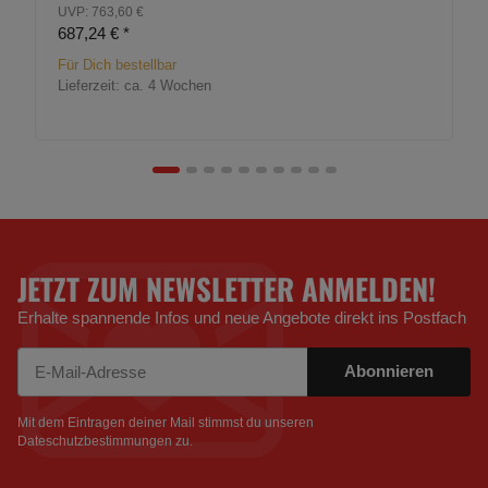
UVP: 763,60 €
687,24 €
*
Für Dich bestellbar
Lieferzeit:
ca. 4 Wochen
JETZT ZUM NEWSLETTER ANMELDEN!
Erhalte spannende Infos und neue Angebote direkt ins Postfach
Abonnieren
Newsletter Abonnieren
Mit dem Eintragen deiner Mail stimmst du unseren
Dateschutzbestimmungen
zu.