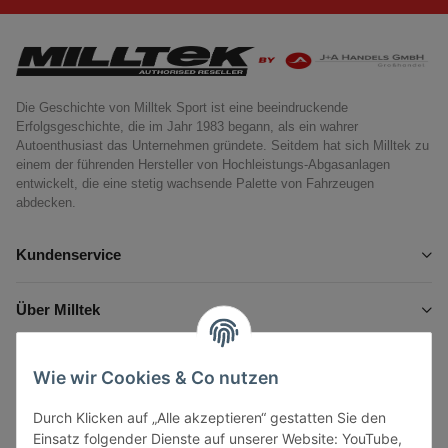
Die Geschichte von Milltek Sport ist eine beeindruckende
Erfolgsgeschichte, die im Jahr 1983 begann, als ein wahrer
Autoenthusiast das Unternehmen gründete. Seitdem hat sich Milltek zu
einem der führenden Hersteller von Hochleistungs-Abgasanlagen
entwickelt, die eine stetig wachsende Palette von Fahrzeugen
abdecken.
Kundenservice
Über Milltek
Informationen
Wie wir Cookies & Co nutzen
Durch Klicken auf „Alle akzeptieren“ gestatten Sie den
Gesetzliche Informationen
Einsatz folgender Dienste auf unserer Website: YouTube,