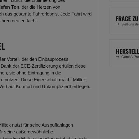
eihen. Durch die Optimierung des
tiefen Ton
, der die Herzen von
ch das gesamte Fahrerlebnis. Jede Fahrt wird
FRAGE ZU
ahren neu entfacht.
Stell uns d
EL
HERSTEL
Gemäß Prod
oßer Vorteil, der den Einbauprozess
 Dank der ECE-Zertifizierung erfüllen diese
en, sie ohne Eintragung in die
 nutzen. Diese Eigenschaft macht Milltek
Wert auf Komfort und Unkompliziertheit legen.
Milltek nutzt für seine Auspuffanlagen
 für seine außergewöhnliche
chwertige Material gewährleistet, dass jede