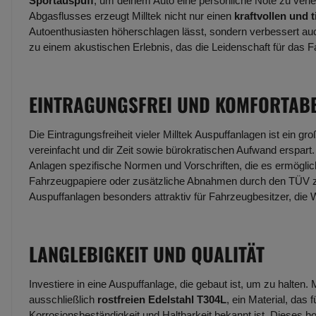
Sportauspuff
, um deinem Auto eine persönliche Note zu verl
Abgasflusses erzeugt Milltek nicht nur einen
kraftvollen und 
Autoenthusiasten höherschlagen lässt, sondern verbessert au
zu einem akustischen Erlebnis, das die Leidenschaft für das F
EINTRAGUNGSFREI UND KOMFORTAB
Die Eintragungsfreiheit vieler Milltek Auspuffanlagen ist ein gr
vereinfacht und dir Zeit sowie bürokratischen Aufwand erspart.
Anlagen spezifische Normen und Vorschriften, die es ermöglich
Fahrzeugpapiere oder zusätzliche Abnahmen durch den TÜV zu
Auspuffanlagen besonders attraktiv für Fahrzeugbesitzer, die 
LANGLEBIGKEIT UND QUALITÄT
Investiere in eine Auspuffanlage, die gebaut ist, um zu halten. 
ausschließlich
rostfreien Edelstahl T304L
, ein Material, das
Korrosionsbeständigkeit und Haltbarkeit bekannt ist. Dieses ho