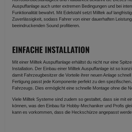
Auspuffanlage auch unter extremen Bedingungen und bei inte
Funktionalität bewahrt. Mit Edelstahl setzt Milltek auf langfristi
Zuverlässigkeit, sodass Fahrer von einer dauerhaften Leistun
beeindruckenden Sound profitieren.
EINFACHE INSTALLATION
Mit einer Milltek Auspuffanlage erhältst du nicht nur eine Spit
Installation. Der Einbau einer Milltek Auspuffanlage ist so konzi
damit Fahrzeugbesitzer die Vorteile ihrer neuen Anlage schne
Fertigung passt jede Komponente perfekt zu den spezifische
Fahrzeugs. Dies ermöglicht eine schnelle Montage ohne die 
Viele Milltek Systeme sind zudem so gestaltet, dass sie mit e
können, was den Einbau für Hobby-Mechaniker und Profis glei
kann es vorkommen, dass die Heckschürze angepasst werd