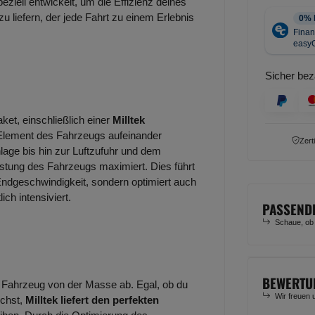
ziell entwickelt, um die Effizienz deines
 liefern, der jede Fahrt zu einem Erlebnis
Sicher bez
et, einschließlich einer
Milltek
s Element des Fahrzeugs aufeinander
Zert
age bis hin zur Luftzufuhr und dem
stung des Fahrzeugs maximiert. Dies führt
Endgeschwindigkeit, sondern optimiert auch
ch intensiviert.
PASSEND
Schaue, ob
BEWERTU
 Fahrzeug von der Masse ab. Egal, ob du
Wir freuen 
uchst,
Milltek liefert den perfekten