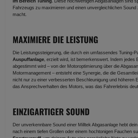
im Bereich Tuning
. Diese hochwertigen Abgasanlagen sind spe
Fahrzeugs zu maximieren und einen unvergleichlichen Sound zu
macht.
MAXIMIERE DIE LEISTUNG
Die Leistungssteigerung, die durch ein umfassendes Tuning-Pak
Auspuffanlage
, erzielt wird, ist bemerkenswert. Indem jede
abgestimmt wird – von der Motoroptimierung über die Abgasanl
Motormanagement – entsteht eine Synergie, die die Gesamtlei
nicht nur zu einer verbesserten Beschleunigung und höheren 
das Ansprechverhalten des Motors, was das Fahrerlebnis deutli
EINZIGARTIGER SOUND
Der unverkennbare Sound einer Milltek Abgasanlage hebt dein
nach einem tiefen Grollen oder einem hochtonigen Fauchen s