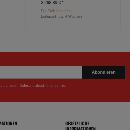
2.268,89 €
*
Für Dich bestellbar
Lieferzeit:
ca. 4 Wochen
Abonnieren
t du unseren
Dateschutzbestimmungen
zu.
MATIONEN
GESETZLICHE
INFORMATIONEN