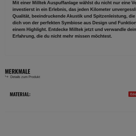
Mit einer Milltek Auspuffanlage wählst du nicht nur eine 
investierst in ein Erlebnis, das jeden Kilometer unvergess
Qualität, beeindruckende Akustik und Spitzenleistung, die
dich von der perfekten Symbiose aus Design und Funktion
einem Highlight. Entdecke Milltek jetzt und verwandle dei
Erfahrung, die du nicht mehr missen möchtest.
MERKMALE
Details zum Produkt
MATERIAL:
Produkteigenschaft
Wert
Ede