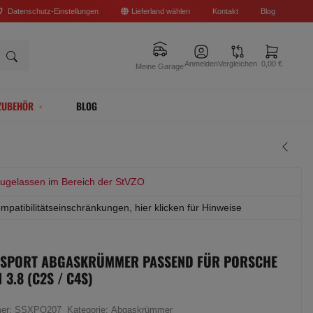
Datenschutz-Einstellungen
Lieferland wählen
Kontakt
Blog
Anmelden
Vergleichen
0,00 €
Meine Garage
ZUBEHÖR
BLOG
zugelassen im Bereich der StVZO
mpatibilitätseinschränkungen, hier klicken für Hinweise
K SPORT ABGASKRÜMMER PASSEND FÜR PORSCHE
1 3.8 (C2S / C4S)
mer:
SSXPO207
Kategorie:
Abgaskrümmer