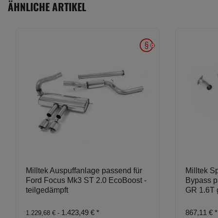
ÄHNLICHE ARTIKEL
Milltek Auspuffanlage passend für
Milltek S
Ford Focus Mk3 ST 2.0 EcoBoost -
Bypass p
teilgedämpft
GR 1.6T 
1.423,49 €
*
867,11 €
*
1.229,68 € -