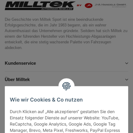
Die Geschichte von Milltek Sport ist eine beeindruckende
Erfolgsgeschichte, die im Jahr 1983 begann, als ein wahrer
Autoenthusiast das Unternehmen gründete. Seitdem hat sich Milltek zu
einem der führenden Hersteller von Hochleistungs-Abgasanlagen
entwickelt, die eine stetig wachsende Palette von Fahrzeugen
abdecken.
Kundenservice
Über Milltek
Informationen
Wie wir Cookies & Co nutzen
Durch Klicken auf „Alle akzeptieren“ gestatten Sie den
Gesetzliche Informationen
Einsatz folgender Dienste auf unserer Website: YouTube,
ReCaptcha, Google Analytics, Google Ads, Google Tag
Manager, Brevo, Meta Pixel, Freshworks, PayPal Express