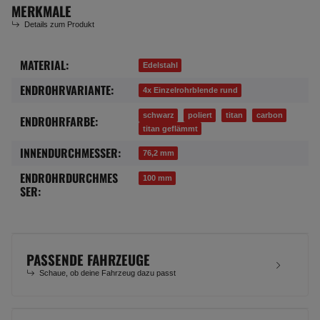
MERKMALE
Details zum Produkt
MATERIAL:
Produkteigenschaft
Wert
Edelstahl
ENDROHRVARIANTE:
4x Einzelrohrblende rund
schwarz
poliert
titan
carbon
ENDROHRFARBE:
titan geflämmt
INNENDURCHMESSER:
76,2 mm
ENDROHRDURCHMES
100 mm
SER:
PASSENDE FAHRZEUGE
Schaue, ob deine Fahrzeug dazu passt