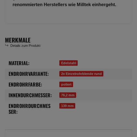
renommierten Herstellers wie Milltek einhergeht.
MERKMALE
Details zum Produkt
MATERIAL:
Produkteigenschaft
Wert
Edelstahl
ENDROHRVARIANTE:
2x Einzelrohrblende rund
ENDROHRFARBE:
poliert
INNENDURCHMESSER:
76,2 mm
ENDROHRDURCHMES
139 mm
SER: