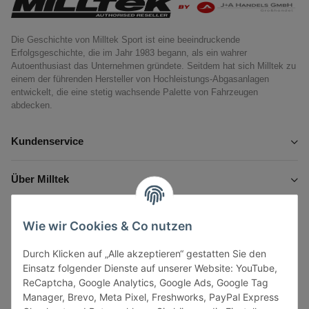
Die Geschichte von Milltek Sport ist eine beeindruckende
Erfolgsgeschichte, die im Jahr 1983 begann, als ein wahrer
Autoenthusiast das Unternehmen gründete. Seitdem hat sich Milltek zu
einem der führenden Hersteller von Hochleistungs-Abgasanlagen
entwickelt, die eine stetig wachsende Palette von Fahrzeugen
abdecken.
Kundenservice
Über Milltek
Informationen
Wie wir Cookies & Co nutzen
Durch Klicken auf „Alle akzeptieren“ gestatten Sie den
Gesetzliche Informationen
Einsatz folgender Dienste auf unserer Website: YouTube,
ReCaptcha, Google Analytics, Google Ads, Google Tag
Manager, Brevo, Meta Pixel, Freshworks, PayPal Express