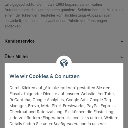
Erfolgsgeschichte, die im Jahr 1983 begann, als ein wahrer
Autoenthusiast das Unternehmen gründete. Seitdem hat sich Milltek zu
einem der führenden Hersteller von Hochleistungs-Abgasanlagen
entwickelt, die eine stetig wachsende Palette von Fahrzeugen
abdecken.
Kundenservice
Über Milltek
Informationen
Wie wir Cookies & Co nutzen
Durch Klicken auf „Alle akzeptieren“ gestatten Sie den
Gesetzliche Informationen
Einsatz folgender Dienste auf unserer Website: YouTube,
ReCaptcha, Google Analytics, Google Ads, Google Tag
Manager, Brevo, Meta Pixel, Freshworks, PayPal Express
Checkout und Ratenzahlung. Sie können die Einstellung
jederzeit ändern (Fingerabdruck-Icon links unten). Weitere
Vertrag widerrufen
Details finden Sie unter
Konfigurieren
und in unserer