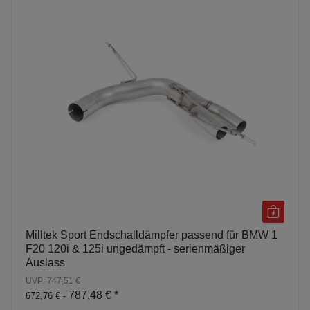
Milltek Sport Endschalldämpfer passend für BMW 1
F20 120i & 125i ungedämpft - serienmäßiger
Auslass
UVP: 747,51 €
787,48 €
*
672,76 € -