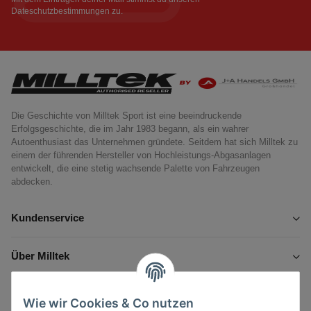
Dateschutzbestimmungen
zu.
Die Geschichte von Milltek Sport ist eine beeindruckende
Erfolgsgeschichte, die im Jahr 1983 begann, als ein wahrer
Autoenthusiast das Unternehmen gründete. Seitdem hat sich Milltek zu
einem der führenden Hersteller von Hochleistungs-Abgasanlagen
entwickelt, die eine stetig wachsende Palette von Fahrzeugen
abdecken.
Kundenservice
Über Milltek
Informationen
Wie wir Cookies & Co nutzen