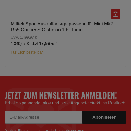
Milltek Sport Auspuffanlage passend für Mini Mk2
R55 Cooper S Clubman 1.6i Turbo
UVP: 1.499,97 €
1.447,99 €
*
1.349,97 € -
Für Dich bestellbar
JETZT ZUM NEWSLETTER ANMELDEN!
Erhalte spannende Infos und neue Angebote direkt ins Postfach
Abonnieren
Newsletter Abonnieren
Mit dem Eintragen deiner Mail stimmst du unseren