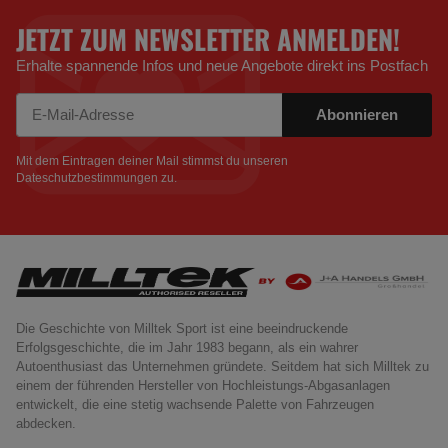
JETZT ZUM NEWSLETTER ANMELDEN!
Erhalte spannende Infos und neue Angebote direkt ins Postfach
Abonnieren
Newsletter Abonnieren
Mit dem Eintragen deiner Mail stimmst du unseren
Dateschutzbestimmungen
zu.
Die Geschichte von Milltek Sport ist eine beeindruckende
Erfolgsgeschichte, die im Jahr 1983 begann, als ein wahrer
Autoenthusiast das Unternehmen gründete. Seitdem hat sich Milltek zu
einem der führenden Hersteller von Hochleistungs-Abgasanlagen
entwickelt, die eine stetig wachsende Palette von Fahrzeugen
abdecken.