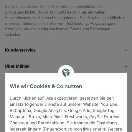
Die Geschichte von Milltek Sport ist eine beeindruckende
Erfolgsgeschichte, die im Jahr 1983 begann, als ein wahrer
Autoenthusiast das Unternehmen gründete. Seitdem hat sich Milltek zu
einem der führenden Hersteller von Hochleistungs-Abgasanlagen
entwickelt, die eine stetig wachsende Palette von Fahrzeugen
abdecken.
Kundenservice
Über Milltek
Informationen
Wie wir Cookies & Co nutzen
Durch Klicken auf „Alle akzeptieren“ gestatten Sie den
Gesetzliche Informationen
Einsatz folgender Dienste auf unserer Website: YouTube,
ReCaptcha, Google Analytics, Google Ads, Google Tag
Manager, Brevo, Meta Pixel, Freshworks, PayPal Express
Checkout und Ratenzahlung. Sie können die Einstellung
jederzeit ändern (Fingerabdruck-Icon links unten). Weitere