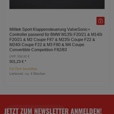
Milltek Sport Klappensteuerung ValveSonic+
Controller passend für BMW M135i F20/21 & M140i
F20/21 & M2 Coupe F87 & M235i Coupe F22 &
M240i Coupe F22 & M3 F80 & M4 Coupe
Convertible Competition F82/83
UVP: 556,92 €
501,23 €
*
Für Dich bestellbar
Lieferzeit:
ca. 4 Wochen
JETZT ZUM NEWSLETTER ANMELDEN!