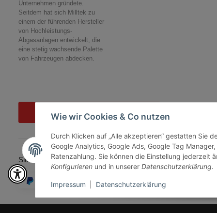
Unternehmen gründete.
Seitdem hat sich Milltek zu
einem der führenden Hersteller
von Hochleistungs-
Abgasanlagen entwickelt, die
eine stetig wachsende Palette
von Fahrzeugen abdecken.
Vertrag widerrufen
Wie wir Cookies & Co nutzen
Durch Klicken auf „Alle akzeptieren“ gestatten Sie 
Google Analytics, Google Ads, Google Tag Manager,
Ratenzahlung. Sie können die Einstellung jederzeit ä
Sicher bezahlen via:
Konfigurieren
und in unserer
Datenschutzerklärung
.
Impressum
|
Datenschutzerklärung
* Alle Preise inkl. gesetzlicher USt., zzgl.
Versand