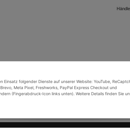
Händle
den Einsatz folgender Dienste auf unserer Website: YouTube, ReCaptc
 Brevo, Meta Pixel, Freshworks, PayPal Express Checkout und
ndern (Fingerabdruck-Icon links unten). Weitere Details finden Sie un
© J+A Handels GmbH
Perfected by
Dreizack Me