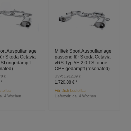
port Auspuffanlage
Milltek Sport Auspuffanlage
ür Skoda Octavia
passend für Skoda Octavia
TSI ungedämpft
vRS Typ 5E 2.0 TSI ohne
nated)
OPF gedämpft (resonated)
70 €
UVP: 1.912,09 €
€
*
1.720,88 €
*
tellbar
Für Dich bestellbar
a. 4 Wochen
Lieferzeit:
ca. 4 Wochen