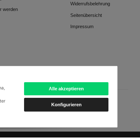
Widerrufsbelehrung
r werden
Seitenübersicht
Impressum
ha,
Alle akzeptieren
ter
Konfigurieren
dien
.
Powered by
JTL-Shop