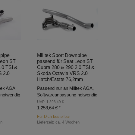
npipe
Milltek Sport Downpipe
Leon ST
passend für Seat Leon ST
.0 TSI &
Cupra 280 & 290 2.0 TSI &
S 2.0
Skoda Octavia VRS 2.0
Hatch/Estate 76,2mm
tek AGA,
Passend nur an Milltek AGA,
 notwendig
Softwareanpassung notwendig
UVP: 1.398,49 €
1.258,64 €
*
Für Dich bestellbar
en
Lieferzeit:
ca. 4 Wochen