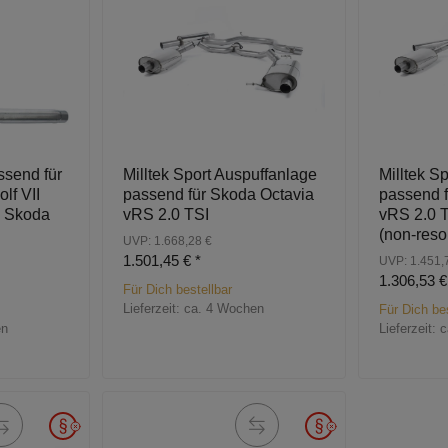
send für
Milltek Sport Auspuffanlage
Milltek S
lf VII
passend für Skoda Octavia
passend f
& Skoda
vRS 2.0 TSI
vRS 2.0 
(non-reso
UVP: 1.668,28 €
1.501,45 €
*
UVP: 1.451,
1.306,53 
Für Dich bestellbar
Lieferzeit:
ca. 4 Wochen
Für Dich bes
en
Lieferzeit:
c