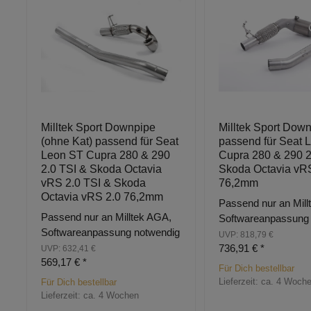
Milltek Sport Downpipe
Milltek Sport Dow
(ohne Kat) passend für Seat
passend für Seat 
Leon ST Cupra 280 & 290
Cupra 280 & 290 2
2.0 TSI & Skoda Octavia
Skoda Octavia vR
vRS 2.0 TSI & Skoda
76,2mm
Octavia vRS 2.0 76,2mm
Passend nur an Mill
Passend nur an Milltek AGA,
Softwareanpassung
Softwareanpassung notwendig
UVP: 818,79 €
736,91 €
*
UVP: 632,41 €
569,17 €
*
Für Dich bestellbar
Lieferzeit:
ca. 4 Woch
Für Dich bestellbar
Lieferzeit:
ca. 4 Wochen