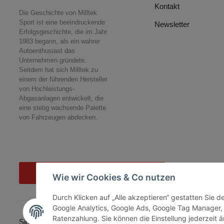
Kontakt
Die Geschichte von Milltek
Sport ist eine beeindruckende
Newsletter
Erfolgsgeschichte, die im Jahr
1983 begann, als ein wahrer
Autoenthusiast das
Unternehmen gründete.
Seitdem hat sich Milltek zu
einem der führenden Hersteller
von Hochleistungs-
Abgasanlagen entwickelt, die
eine stetig wachsende Palette
von Fahrzeugen abdecken.
Vertrag widerrufen
Wie wir Cookies & Co nutzen
Durch Klicken auf „Alle akzeptieren“ gestatten Sie 
Google Analytics, Google Ads, Google Tag Manager,
Ratenzahlung. Sie können die Einstellung jederzeit ä
Sicher bezahlen via: