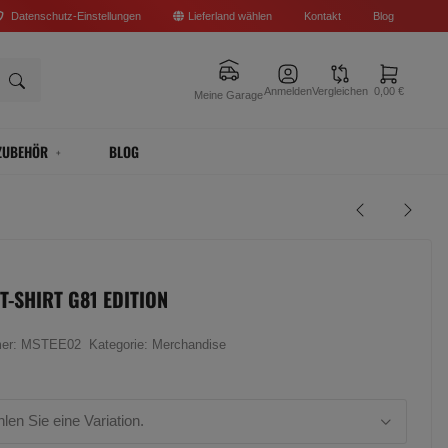
Datenschutz-Einstellungen
Lieferland wählen
Kontakt
Blog
Anmelden
Vergleichen
0,00 €
Meine Garage
ZUBEHÖR
BLOG
T-SHIRT G81 EDITION
mer:
MSTEE02
Kategorie:
Merchandise
hlen Sie eine Variation.