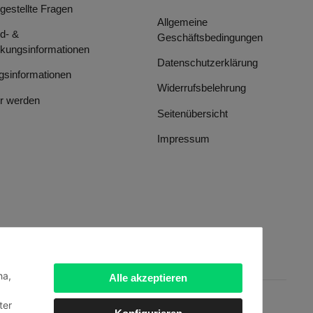
 gestellte Fragen
Allgemeine
d- &
Geschäftsbedingungen
kungsinformationen
Datenschutzerklärung
gsinformationen
Widerrufsbelehrung
r werden
Seitenübersicht
Impressum
ha,
Alle akzeptieren
ter