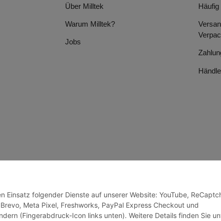
Über Milltek
Häufig
Warum Milltek?
Versan
Verpac
Jobs
Zahlun
Händle
den Einsatz folgender Dienste auf unserer Website: YouTube, ReCaptc
 Brevo, Meta Pixel, Freshworks, PayPal Express Checkout und
ndern (Fingerabdruck-Icon links unten). Weitere Details finden Sie un