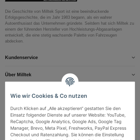
Die Geschichte von Milltek Sport ist eine beeindruckende
Erfolgsgeschichte, die im Jahr 1983 begann, als ein wahrer
Autoenthusiast das Unternehmen gründete. Seitdem hat sich Milltek zu
einem der führenden Hersteller von Hochleistungs-Abgasanlagen
entwickelt, die eine stetig wachsende Palette von Fahrzeugen
abdecken.
Kundenservice
Über Milltek
Informationen
Wie wir Cookies & Co nutzen
Durch Klicken auf „Alle akzeptieren“ gestatten Sie den
Gesetzliche Informationen
Einsatz folgender Dienste auf unserer Website: YouTube,
ReCaptcha, Google Analytics, Google Ads, Google Tag
Manager, Brevo, Meta Pixel, Freshworks, PayPal Express
Checkout und Ratenzahlung. Sie können die Einstellung