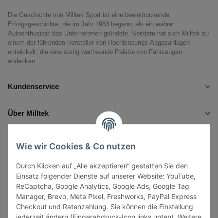
Die Geschichte von Milltek Sport ist eine beeindruckende
Erfolgsgeschichte, die im Jahr 1983 begann, als ein wahrer
Autoenthusiast das Unternehmen gründete. Seitdem hat sich Milltek zu
einem der führenden Hersteller von Hochleistungs-Abgasanlagen
entwickelt, die eine stetig wachsende Palette von Fahrzeugen
abdecken.
Kundenservice
Über Milltek
Informationen
Wie wir Cookies & Co nutzen
Durch Klicken auf „Alle akzeptieren“ gestatten Sie den
Gesetzliche Informationen
Einsatz folgender Dienste auf unserer Website: YouTube,
ReCaptcha, Google Analytics, Google Ads, Google Tag
Manager, Brevo, Meta Pixel, Freshworks, PayPal Express
Checkout und Ratenzahlung. Sie können die Einstellung
jederzeit ändern (Fingerabdruck-Icon links unten). Weitere