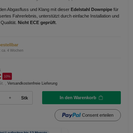
den Abgasfluss und Klang mit dieser
Edelstahl Downpipe
für
ertes Fahrerlebnis, unterstützt durch einfache Installation und
 Qualität.
Nicht ECE geprüft
.
estellbar
:
ca. 4 Wochen
€
€
10%
St. ,
Versandkostenfreie Lieferung
In den Warenkorb
Stk
Consent erteilen