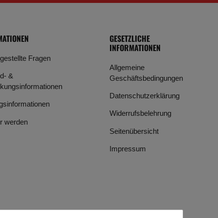
MATIONEN
GESETZLICHE
INFORMATIONEN
 gestellte Fragen
Allgemeine
d- &
Geschäftsbedingungen
kungsinformationen
Datenschutzerklärung
gsinformationen
Widerrufsbelehrung
r werden
Seitenübersicht
Impressum