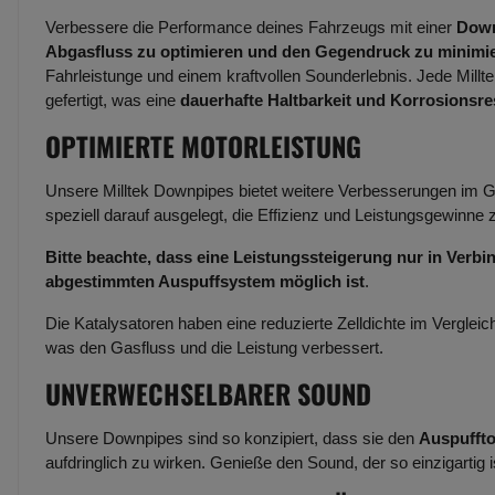
Verbessere die Performance deines Fahrzeugs mit einer
Dow
Abgasfluss zu optimieren und den Gegendruck zu minimi
Fahrleistunge und einem kraftvollen Sounderlebnis. Jede Mill
gefertigt, was eine
dauerhafte Haltbarkeit und Korrosionsres
OPTIMIERTE MOTORLEISTUNG
Unsere Milltek Downpipes bietet weitere Verbesserungen im
speziell darauf ausgelegt, die Effizienz und Leistungsgewinne z
Bitte beachte, dass eine Leistungssteigerung nur in Verb
abgestimmten Auspuffsystem möglich ist
.
Die Katalysatoren haben eine reduzierte Zelldichte im Vergl
was den Gasfluss und die Leistung verbessert.
UNVERWECHSELBARER SOUND
Unsere Downpipes sind so konzipiert, dass sie den
Auspuffton
aufdringlich zu wirken. Genieße den Sound, der so einzigartig is