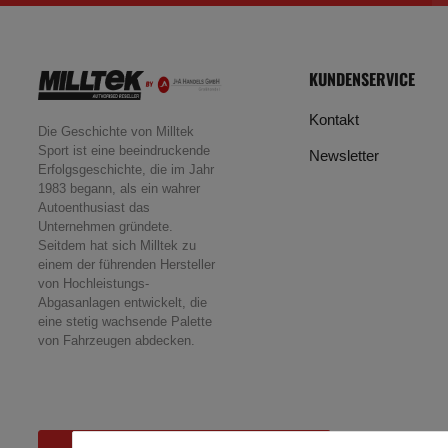
KUNDENSERVICE
Kontakt
Die Geschichte von Milltek
Sport ist eine beeindruckende
Newsletter
Erfolgsgeschichte, die im Jahr
1983 begann, als ein wahrer
Autoenthusiast das
Unternehmen gründete.
Seitdem hat sich Milltek zu
einem der führenden Hersteller
von Hochleistungs-
Abgasanlagen entwickelt, die
eine stetig wachsende Palette
von Fahrzeugen abdecken.