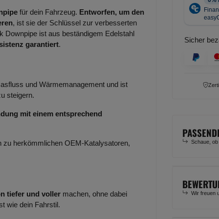
npipe
für dein Fahrzeug.
Entworfen, um den
eren
, ist sie der Schlüssel zur verbesserten
tek Downpipe ist aus beständigem Edelstahl
Sicher bez
istenz garantiert
.
 Gasfluss und Wärmemanagement und ist
Zert
u steigern.
indung mit einem entsprechend
PASSEND
Schaue, ob
eich zu herkömmlichen OEM-Katalysatoren,
BEWERTU
 tiefer und voller
machen, ohne dabei
Wir freuen 
t wie dein Fahrstil.