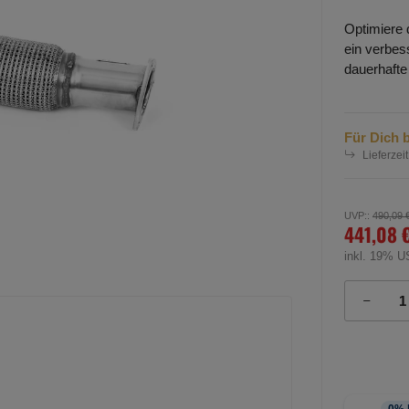
Optimiere 
ein verbess
dauerhafte
Für Dich b
Lieferzeit
UVP:
:
490,09 
441,08 
inkl. 19% U