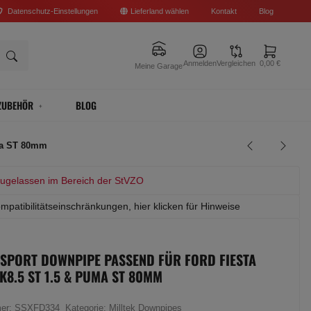
Datenschutz-Einstellungen
Lieferland wählen
Kontakt
Blog
Anmelden
Vergleichen
0,00 €
Meine Garage
ZUBEHÖR
BLOG
uma ST 80mm
zugelassen im Bereich der StVZO
mpatibilitätseinschränkungen, hier klicken für Hinweise
 SPORT DOWNPIPE PASSEND FÜR FORD FIESTA
K8.5 ST 1.5 & PUMA ST 80MM
mer:
SSXFD334
Kategorie:
Milltek Downpipes