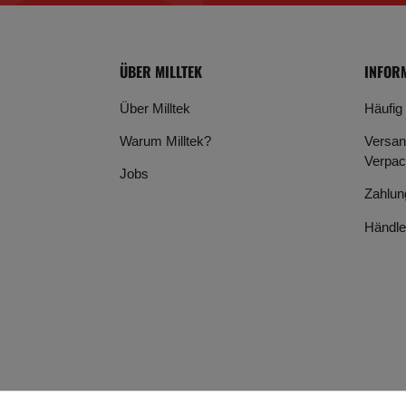
ÜBER MILLTEK
INFOR
Über Milltek
Häufig
Warum Milltek?
Versan
Verpac
Jobs
Zahlun
Händle