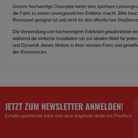
Unsere hochwertige Downpipe bietet eine spürbare Leistungsst
die Fahrt zu einem unvergesslichen Erlebnis macht. Bitte beach
Rennsport geeignet ist und nicht für den öffentlichen Straßenv
Die Verwendung von hochwertigem Edelstahl gewährleistet ein
während die einfache Installation sie zur idealen Wahl für jede
und Dynamik deines Motors in ihrer reinsten Form und genieße
der Rennstrecke.
JETZT ZUM NEWSLETTER ANMELDEN!
Erhalte spannende Infos und neue Angebote direkt ins Postfach