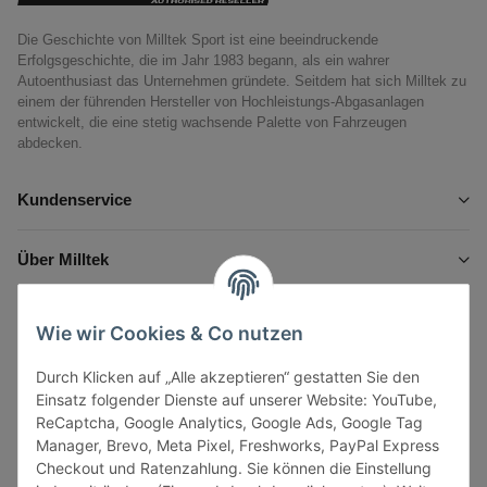
Die Geschichte von Milltek Sport ist eine beeindruckende
Erfolgsgeschichte, die im Jahr 1983 begann, als ein wahrer
Autoenthusiast das Unternehmen gründete. Seitdem hat sich Milltek zu
einem der führenden Hersteller von Hochleistungs-Abgasanlagen
entwickelt, die eine stetig wachsende Palette von Fahrzeugen
abdecken.
Kundenservice
Über Milltek
Informationen
Wie wir Cookies & Co nutzen
Durch Klicken auf „Alle akzeptieren“ gestatten Sie den
Gesetzliche Informationen
Einsatz folgender Dienste auf unserer Website: YouTube,
ReCaptcha, Google Analytics, Google Ads, Google Tag
Manager, Brevo, Meta Pixel, Freshworks, PayPal Express
Checkout und Ratenzahlung. Sie können die Einstellung