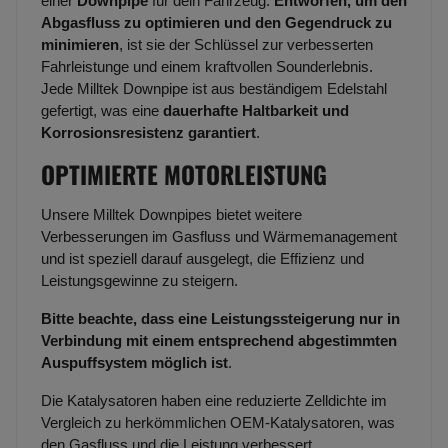
einer
Downpipe
für dein Fahrzeug.
Entworfen, um den
Abgasfluss zu optimieren und den Gegendruck zu
minimieren
, ist sie der Schlüssel zur verbesserten
Fahrleistunge und einem kraftvollen Sounderlebnis.
Jede Milltek Downpipe ist aus beständigem Edelstahl
gefertigt, was eine
dauerhafte Haltbarkeit und
Korrosionsresistenz garantiert
.
OPTIMIERTE MOTORLEISTUNG
Unsere Milltek Downpipes bietet weitere
Verbesserungen im Gasfluss und Wärmemanagement
und ist speziell darauf ausgelegt, die Effizienz und
Leistungsgewinne zu steigern.
Bitte beachte, dass eine Leistungssteigerung nur in
Verbindung mit einem entsprechend abgestimmten
Auspuffsystem möglich ist
.
Die Katalysatoren haben eine reduzierte Zelldichte im
Vergleich zu herkömmlichen OEM-Katalysatoren, was
den Gasfluss und die Leistung verbessert.