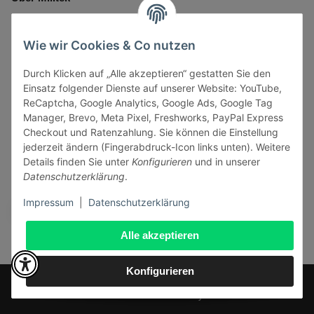
Informationen
Wie wir Cookies & Co nutzen
Durch Klicken auf „Alle akzeptieren“ gestatten Sie den
Gesetzliche Informationen
Einsatz folgender Dienste auf unserer Website: YouTube,
ReCaptcha, Google Analytics, Google Ads, Google Tag
Manager, Brevo, Meta Pixel, Freshworks, PayPal Express
Checkout und Ratenzahlung. Sie können die Einstellung
jederzeit ändern (Fingerabdruck-Icon links unten). Weitere
Vertrag widerrufen
Details finden Sie unter
Konfigurieren
und in unserer
Datenschutzerklärung
.
Sicher bezahlen via:
Impressum
|
Datenschutzerklärung
Alle akzeptieren
Konfigurieren
* Alle Preise inkl. gesetzlicher USt., zzgl.
Versand
© J+A Handels GmbH
Perfected by
Dreizack Medien
.