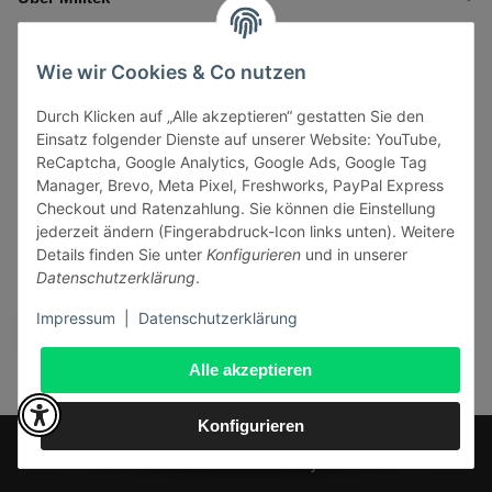
Informationen
Wie wir Cookies & Co nutzen
Durch Klicken auf „Alle akzeptieren“ gestatten Sie den
Gesetzliche Informationen
Einsatz folgender Dienste auf unserer Website: YouTube,
ReCaptcha, Google Analytics, Google Ads, Google Tag
Manager, Brevo, Meta Pixel, Freshworks, PayPal Express
Checkout und Ratenzahlung. Sie können die Einstellung
jederzeit ändern (Fingerabdruck-Icon links unten). Weitere
Vertrag widerrufen
Details finden Sie unter
Konfigurieren
und in unserer
Datenschutzerklärung
.
Sicher bezahlen via:
Impressum
|
Datenschutzerklärung
Alle akzeptieren
Konfigurieren
* Alle Preise inkl. gesetzlicher USt., zzgl.
Versand
© J+A Handels GmbH
Perfected by
Dreizack Medien
.