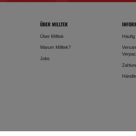
ÜBER MILLTEK
INFOR
Über Milltek
Häufig
Warum Milltek?
Versan
Verpac
Jobs
Zahlun
Händle