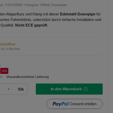
mer:
SSXVW663
Kategorie:
Milltek Downpipes
den Abgasfluss und Klang mit dieser
Edelstahl Downpipe
für
ertes Fahrerlebnis, unterstützt durch einfache Installation und
 Qualität.
Nicht ECE geprüft
.
estellbar
:
ca. 4 Wochen
€
10%
St. ,
Versandkostenfreie Lieferung
In den Warenkorb
Stk
Consent erteilen