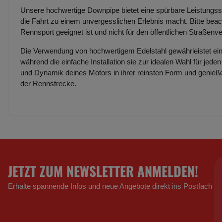
Unsere hochwertige Downpipe bietet eine spürbare Leistungsst
die Fahrt zu einem unvergesslichen Erlebnis macht. Bitte beach
Rennsport geeignet ist und nicht für den öffentlichen Straßenv
Die Verwendung von hochwertigem Edelstahl gewährleistet ein
während die einfache Installation sie zur idealen Wahl für jede
und Dynamik deines Motors in ihrer reinsten Form und genieße
der Rennstrecke.
JETZT ZUM NEWSLETTER ANMELDEN!
Erhalte spannende Infos und neue Angebote direkt ins Postfach