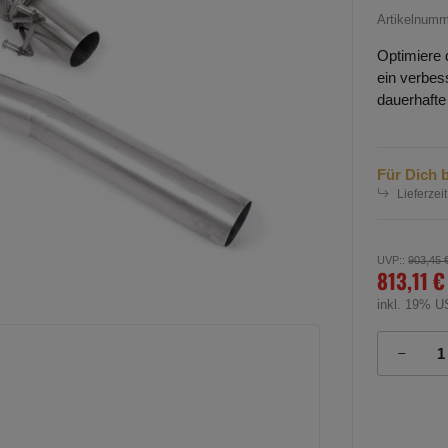
Artikelnum
Optimiere 
ein verbess
dauerhafte
Für Dich b
Lieferzeit
UVP:
:
903,45 
813,11 €
inkl. 19% U