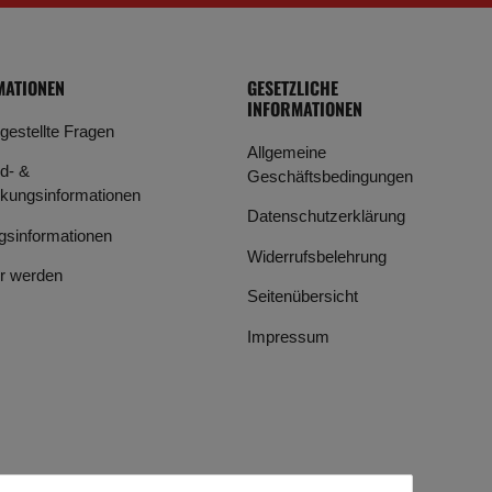
MATIONEN
GESETZLICHE
INFORMATIONEN
 gestellte Fragen
Allgemeine
d- &
Geschäftsbedingungen
kungsinformationen
Datenschutzerklärung
gsinformationen
Widerrufsbelehrung
r werden
Seitenübersicht
Impressum