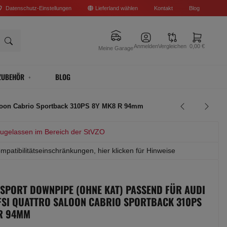
Datenschutz-Einstellungen
Lieferland wählen
Kontakt
Blog
Anmelden
Vergleichen
0,00 €
Meine Garage
ZUBEHÖR
BLOG
Saloon Cabrio Sportback 310PS 8Y MK8 R 94mm
zugelassen im Bereich der StVZO
mpatibilitätseinschränkungen, hier klicken für Hinweise
 SPORT DOWNPIPE (OHNE KAT) PASSEND FÜR AUDI
TFSI QUATTRO SALOON CABRIO SPORTBACK 310PS
R 94MM