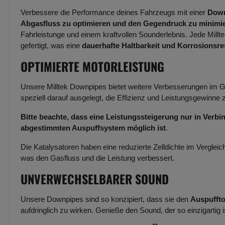
Verbessere die Performance deines Fahrzeugs mit einer
Dow
Abgasfluss zu optimieren und den Gegendruck zu minimi
Fahrleistunge und einem kraftvollen Sounderlebnis. Jede Mill
gefertigt, was eine
dauerhafte Haltbarkeit und Korrosionsres
OPTIMIERTE MOTORLEISTUNG
Unsere Milltek Downpipes bietet weitere Verbesserungen im
speziell darauf ausgelegt, die Effizienz und Leistungsgewinne z
Bitte beachte, dass eine Leistungssteigerung nur in Verb
abgestimmten Auspuffsystem möglich ist
.
Die Katalysatoren haben eine reduzierte Zelldichte im Vergl
was den Gasfluss und die Leistung verbessert.
UNVERWECHSELBARER SOUND
Unsere Downpipes sind so konzipiert, dass sie den
Auspuffton
aufdringlich zu wirken. Genieße den Sound, der so einzigartig is