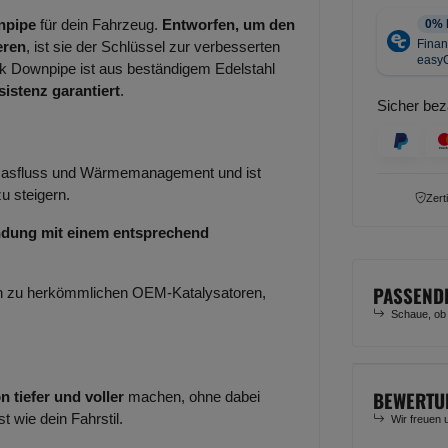
npipe
für dein Fahrzeug.
Entworfen, um den
eren
, ist sie der Schlüssel zur verbesserten
tek Downpipe ist aus beständigem Edelstahl
istenz garantiert
.
Sicher bez
 Gasfluss und Wärmemanagement und ist
u steigern.
Zert
indung mit einem entsprechend
PASSEND
eich zu herkömmlichen OEM-Katalysatoren,
Schaue, ob
BEWERTU
 tiefer und voller
machen, ohne dabei
t wie dein Fahrstil.
Wir freuen 