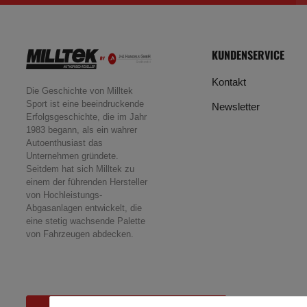
KUNDENSERVICE
Kontakt
Die Geschichte von Milltek
Sport ist eine beeindruckende
Newsletter
Erfolgsgeschichte, die im Jahr
1983 begann, als ein wahrer
Autoenthusiast das
Unternehmen gründete.
Seitdem hat sich Milltek zu
einem der führenden Hersteller
von Hochleistungs-
Abgasanlagen entwickelt, die
eine stetig wachsende Palette
von Fahrzeugen abdecken.