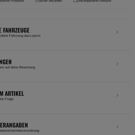
ifizierte Produkte
Sicher bezahlen
Unkomplizierte Retoure
E FAHRZEUGE
 deine Fahrzeug dazu passt
NGEN
uns auf deine Bewertung
M ARTIKEL
eine Frage
LERANGABEN
uktsicherheitsverordnung