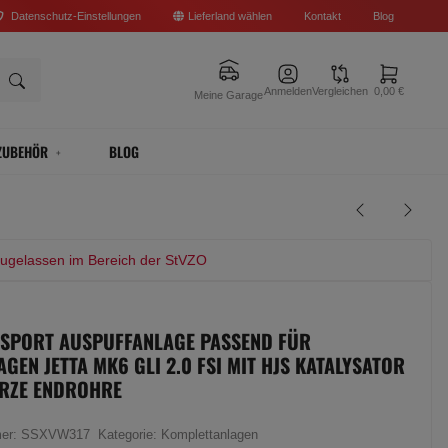
Datenschutz-Einstellungen
Lieferland wählen
Kontakt
Blog
Anmelden
Vergleichen
0,00 €
Meine Garage
ZUBEHÖR
BLOG
zugelassen im Bereich der StVZO
 SPORT AUSPUFFANLAGE PASSEND FÜR
GEN JETTA MK6 GLI 2.0 FSI MIT HJS KATALYSATOR
ARZE ENDROHRE
mer:
SSXVW317
Kategorie:
Komplettanlagen