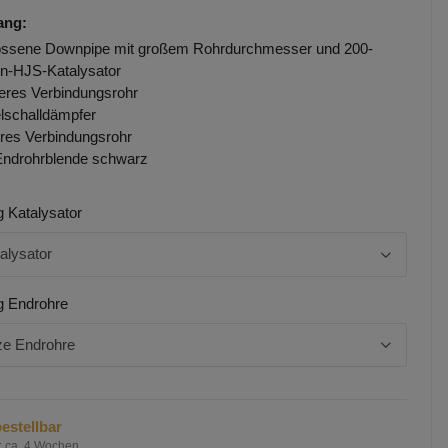
ang:
ssene Downpipe mit großem Rohrdurchmesser und 200-
en-HJS-Katalysator
eres Verbindungsrohr
elschalldämpfer
eres Verbindungsrohr
Endrohrblende schwarz
g Katalysator
alysator
g Endrohre
e Endrohre
estellbar
:
ca. 4 Wochen