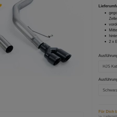
Lieferumf
gego
Zell
vord
Mitt
hint
2 x 
Ausführun
HJS Kat
Ausführun
Schwarz
Für Dich b
Lieferzeit