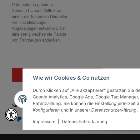
Unternehmen gründete.
Seitdem hat sich Milltek zu
einem der führenden Hersteller
von Hochleistungs-
Abgasanlagen entwickelt, die
eine stetig wachsende Palette
von Fahrzeugen abdecken.
Vertrag widerrufen
Wie wir Cookies & Co nutzen
Durch Klicken auf „Alle akzeptieren“ gestatten Sie 
Google Analytics, Google Ads, Google Tag Manager,
Ratenzahlung. Sie können die Einstellung jederzeit ä
Sicher bezahlen via:
Konfigurieren
und in unserer
Datenschutzerklärung
.
Impressum
|
Datenschutzerklärung