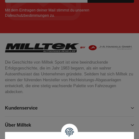
Newsletter Abonnieren
Mit dem Eintragen deiner Mail stimmst du unseren
Dateschutzbestimmungen
zu.
Die Geschichte von Milltek Sport ist eine beeindruckende
Erfolgsgeschichte, die im Jahr 1983 begann, als ein wahrer
Autoenthusiast das Unternehmen gründete. Seitdem hat sich Milltek zu
einem der führenden Hersteller von Hochleistungs-Abgasanlagen
entwickelt, die eine stetig wachsende Palette von Fahrzeugen
abdecken.
Kundenservice
Über Milltek