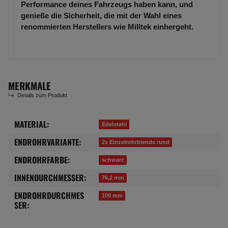
Performance deines Fahrzeugs haben kann, und
genieße die Sicherheit, die mit der Wahl eines
renommierten Herstellers wie Milltek einhergeht.
MERKMALE
Details zum Produkt
MATERIAL:
Produkteigenschaft
Wert
Edelstahl
ENDROHRVARIANTE:
2x Einzelrohrblende rund
ENDROHRFARBE:
schwarz
INNENDURCHMESSER:
76,2 mm
ENDROHRDURCHMES
100 mm
SER: