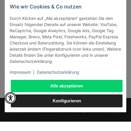
Informationen
Wie wir Cookies & Co nutzen
Durch Klicken auf „Alle akzeptieren“ gestatten Sie den
Gesetzliche Informationen
Einsatz folgender Dienste auf unserer Website: YouTube,
ReCaptcha, Google Analytics, Google Ads, Google Tag
Manager, Brevo, Meta Pixel, Freshworks, PayPal Express
Checkout und Ratenzahlung. Sie können die Einstellung
jederzeit ändern (Fingerabdruck-Icon links unten). Weitere
Vertrag widerrufen
Details finden Sie unter
Konfigurieren
und in unserer
Datenschutzerklärung
.
Sicher bezahlen via:
Impressum
|
Datenschutzerklärung
Alle akzeptieren
Konfigurieren
* Alle Preise inkl. gesetzlicher USt., zzgl.
Versand
© J+A Handels GmbH
Perfected by
Dreizack Medien
.
Powered by
JTL-Shop