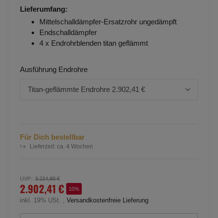
Lieferumfang:
Mittelschalldämpfer-Ersatzrohr ungedämpft
Endschalldämpfer
4 x Endrohrblenden titan geflämmt
Ausführung Endrohre
Titan-geflämmte Endrohre
2.902,41 €
Für Dich bestellbar
Lieferzeit:
ca. 4 Wochen
UVP:
:
3.224,90 €
2.902,41 €
10%
inkl. 19% USt. ,
Versandkostenfreie Lieferung