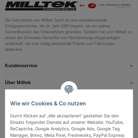
Die Geschichte von Milltek Sport ist eine beeindruckende
Erfolgsgeschichte, die im Jahr 1983 begann, als ein wahrer
Autoenthusiast das Unternehmen gründete. Seitdem hat sich Milltek zu
einem der führenden Hersteller von Hochleistungs-Abgasanlagen
entwickelt, die eine stetig wachsende Palette von Fahrzeugen
abdecken.
Kundenservice
Über Milltek
Informationen
Wie wir Cookies & Co nutzen
Durch Klicken auf „Alle akzeptieren“ gestatten Sie den
Gesetzliche Informationen
Einsatz folgender Dienste auf unserer Website: YouTube,
ReCaptcha, Google Analytics, Google Ads, Google Tag
Manager, Brevo, Meta Pixel, Freshworks, PayPal Express