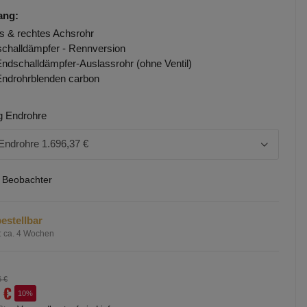
ang:
es & rechtes Achsrohr
challdämpfer - Rennversion
Endschalldämpfer-Auslassrohr (ohne Ventil)
Endrohrblenden carbon
g Endrohre
Endrohre
1.696,37 €
3 Beobachter
estellbar
:
ca. 4 Wochen
6 €
 €
10%