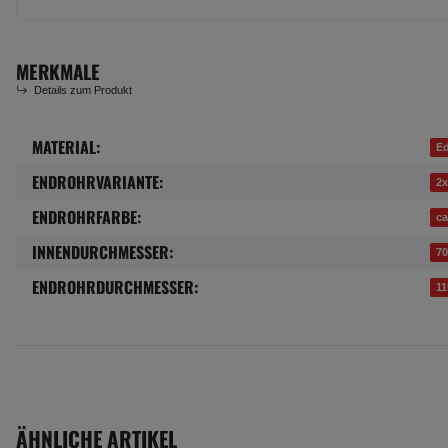
MERKMALE
Details zum Produkt
MATERIAL:
Produkteigenschaft
Wert
Ed
ENDROHRVARIANTE:
2x
ENDROHRFARBE:
ca
INNENDURCHMESSER:
7
ENDROHRDURCHMESSER:
1
ÄHNLICHE ARTIKEL