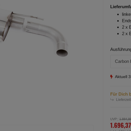
Lieferumf
link
Ends
2 x 
2 x 
Ausführun
Carbon 
Aktuell 
Für Dich b
Lieferzeit
UVP:
:
1.884,8
1.696,37