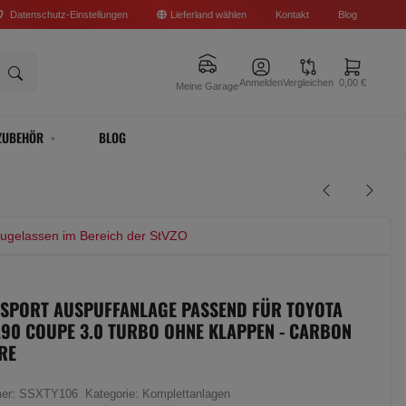
Datenschutz-Einstellungen
Lieferland wählen
Kontakt
Blog
Anmelden
Vergleichen
0,00 €
Meine Garage
ZUBEHÖR
BLOG
zugelassen im Bereich der StVZO
 SPORT AUSPUFFANLAGE PASSEND FÜR TOYOTA
90 COUPE 3.0 TURBO OHNE KLAPPEN - CARBON
RE
mer:
SSXTY106
Kategorie:
Komplettanlagen