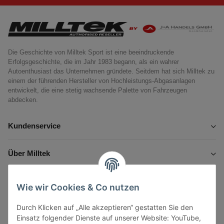
Die Geschichte von Milltek Sport ist eine beeindruckende
Erfolgsgeschichte, die im Jahr 1983 begann, als ein wahrer
Autoenthusiast das Unternehmen gründete. Seitdem hat sich Milltek zu
einem der führenden Hersteller von Hochleistungs-Abgasanlagen
entwickelt, die eine stetig wachsende Palette von Fahrzeugen
abdecken.
Kundenservice
Über Milltek
Informationen
Wie wir Cookies & Co nutzen
Durch Klicken auf „Alle akzeptieren“ gestatten Sie den
Gesetzliche Informationen
Einsatz folgender Dienste auf unserer Website: YouTube,