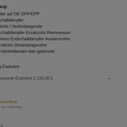
ang:
pter auf OE OPF/GPF
challdämpfer
elrohr / Verbindungsrohr
challdämpfer-Ersatzrohr Rennversion
innere Endschalldämpfer-Auslassrohre
Endrohr-Verbindungsrohre
Endrohrblenden titan gebürstet
g Endrohre
bürstete Endrohre
2.150,36 €
estellbar
:
ca. 4 Wochen
9 €