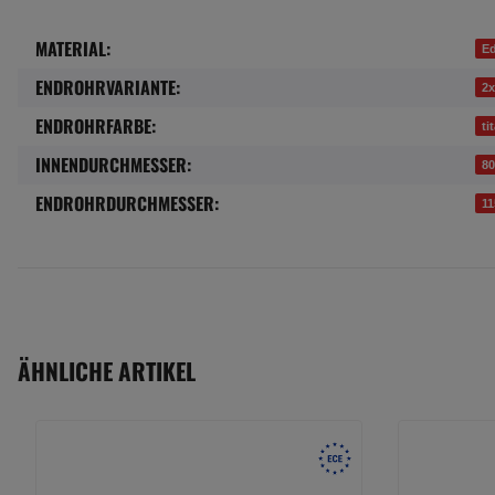
MATERIAL:
Produkteigenschaft
Wert
Ed
ENDROHRVARIANTE:
2x
ENDROHRFARBE:
ti
INNENDURCHMESSER:
8
ENDROHRDURCHMESSER:
1
ÄHNLICHE ARTIKEL