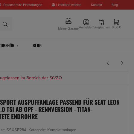
Datenschutz-Einstellungen
Lieferland wählen
Kontakt
Blog
Anmelden
Vergleichen
0,00 €
Meine Garage
ZUBEHÖR
BLOG
zugelassen im Bereich der StVZO
 SPORT AUSPUFFANLAGE PASSEND FÜR SEAT LEON
0 TSI AB OPF - RENNVERSION - TITAN-
TETE ENDROHRE
mer:
SSXSE284
Kategorie:
Komplettanlagen