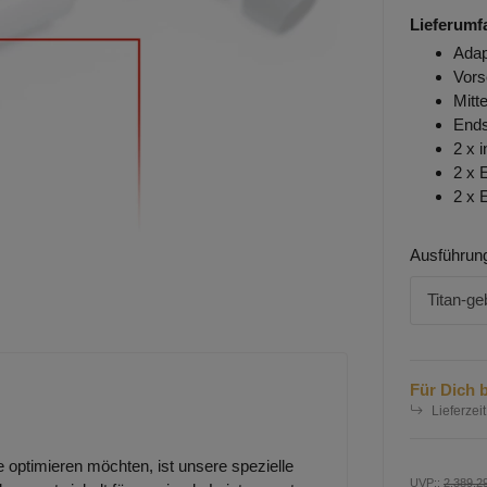
Lieferumf
Ada
Vors
Mitt
Ends
2 x 
2 x 
2 x 
Ausführun
Titan-ge
Für Dich b
Lieferzeit
e optimieren möchten, ist unsere spezielle
UVP:
:
2.389,2