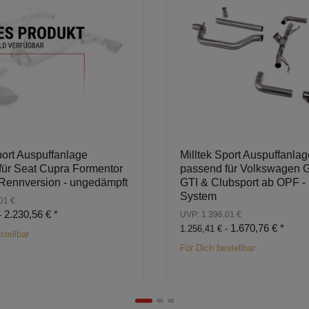
port Auspuffanlage
Milltek Sport Auspuffanlag
für Seat Cupra Formentor
passend für Volkswagen G
 Rennversion - ungedämpft
GTI & Clubsport ab OPF -
System
01 €
2.230,56 €
*
-
UVP: 1.396,01 €
1.670,76 €
*
1.256,41 € -
stellbar
Für Dich bestellbar