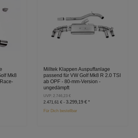
e
Milltek Klappen Auspuffanlage
olf Mk8
passend für VW Golf Mk8 R 2.0 TSI
 Race-
ab OPF - 80-mm-Version -
ungedämpft
UVP: 2.746,23 €
3.299,19 €
*
2.471,61 € -
Für Dich bestellbar