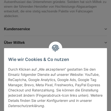
Autoenthusiast das Unternehmen gründete. Seitdem hat sich Milltek zu
einem der führenden Hersteller von Hochleistungs-Abgasanlagen
entwickelt, die eine stetig wachsende Palette von Fahrzeugen
abdecken.
Kundenservice
Über Milltek
Informationen
Wie wir Cookies & Co nutzen
Durch Klicken auf „Alle akzeptieren“ gestatten Sie den
Gesetzliche Informationen
Einsatz folgender Dienste auf unserer Website: YouTube,
ReCaptcha, Google Analytics, Google Ads, Google Tag
Manager, Brevo, Meta Pixel, Freshworks, PayPal Express
Checkout und Ratenzahlung. Sie können die Einstellung
jederzeit ändern (Fingerabdruck-Icon links unten). Weitere
Vertrag widerrufen
Details finden Sie unter
Konfigurieren
und in unserer
Datenschutzerklärung
.
Sicher bezahlen via: