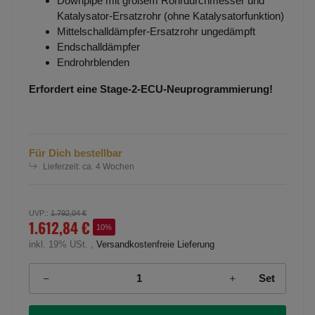
Downpipe mit großem Rohrdurchmesser und
Katalysator-Ersatzrohr (ohne Katalysatorfunktion)
Mittelschalldämpfer-Ersatzrohr ungedämpft
Endschalldämpfer
Endrohrblenden
Erfordert eine Stage-2-ECU-Neuprogrammierung!
Für Dich bestellbar
Lieferzeit:
ca. 4 Wochen
UVP:
:
1.792,04 €
1.612,84 €
10%
inkl. 19% USt. ,
Versandkostenfreie Lieferung
Set