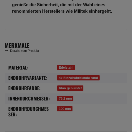
genieße die Sicherheit, die mit der Wahl eines
renommierten Herstellers wie Milltek einhergeht.
MERKMALE
Details zum Produkt
MATERIAL:
Produkteigenschaft
Wert
Edelstahl
ENDROHRVARIANTE:
4x Einzelrohrblende rund
ENDROHRFARBE:
titan gebürstet
INNENDURCHMESSER:
76,2 mm
ENDROHRDURCHMES
100 mm
SER: