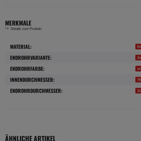
MERKMALE
Details zum Produkt
MATERIAL:
Produkteigenschaft
Wert
Ed
ENDROHRVARIANTE:
2x
ENDROHRFARBE:
s
INNENDURCHMESSER:
7
ENDROHRDURCHMESSER:
1
ÄHNLICHE ARTIKEL