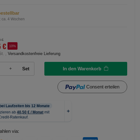
estellbar
:
ca. 4 Wochen
9 €
5 €
10%
St. ,
Versandkostenfreie Lieferung
In den Warenkorb
Set
Consent erteilen
ahlen via: