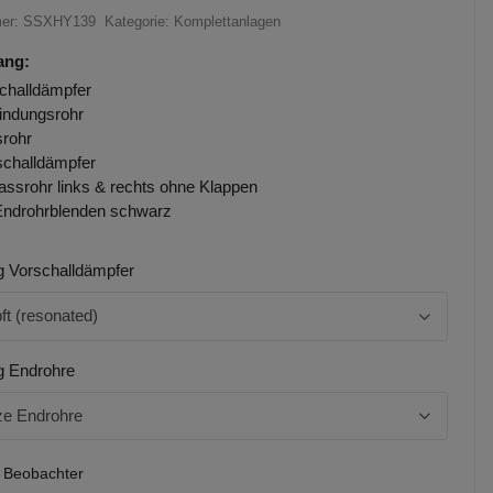
mer:
SSXHY139
Kategorie:
Komplettanlagen
ang:
challdämpfer
indungsrohr
rohr
challdämpfer
assrohr links & rechts ohne Klappen
Endrohrblenden schwarz
g Vorschalldämpfer
t (resonated)
g Endrohre
e Endrohre
2 Beobachter