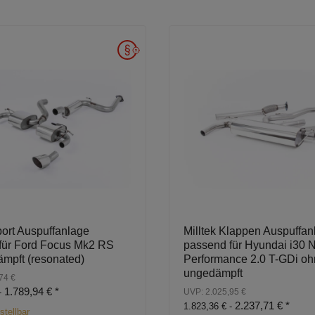
port Auspuffanlage
Milltek Klappen Auspuffan
für Ford Focus Mk2 RS
passend für Hyundai i30 
ämpft (resonated)
Performance 2.0 T-GDi oh
ungedämpft
74 €
1.789,94 €
*
-
UVP: 2.025,95 €
2.237,71 €
*
1.823,36 € -
stellbar