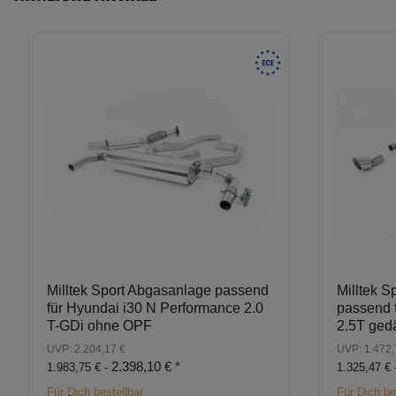
Milltek Sport Abgasanlage passend
Milltek S
für Hyundai i30 N Performance 2.0
passend 
T-GDi ohne OPF
2.5T ged
UVP: 2.204,17 €
UVP: 1.472,
2.398,10 €
*
1.983,75 € -
1.325,47 € 
Für Dich bestellbar
Für Dich be