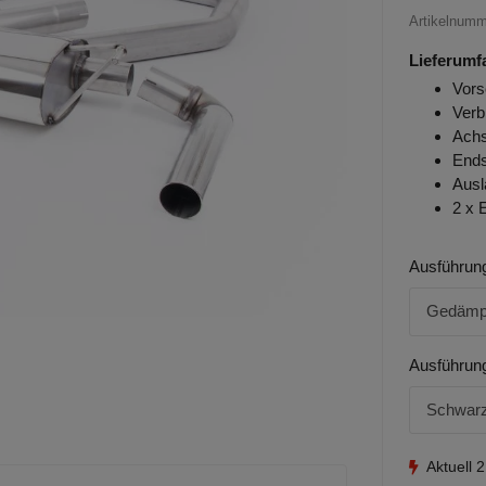
Artikelnum
Lieferumf
Vors
Verb
Achs
Ends
Ausl
2 x 
Ausführun
Gedämpf
Ausführun
Schwarz
Aktuell 