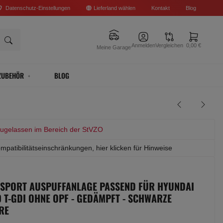
Datenschutz-Einstellungen
Lieferland wählen
Kontakt
Blog
Anmelden
Vergleichen
0,00 €
Meine Garage
ZUBEHÖR
BLOG
zugelassen im Bereich der StVZO
mpatibilitätseinschränkungen, hier klicken für Hinweise
 SPORT AUSPUFFANLAGE PASSEND FÜR HYUNDAI
.0 T-GDI OHNE OPF - GEDÄMPFT - SCHWARZE
RE