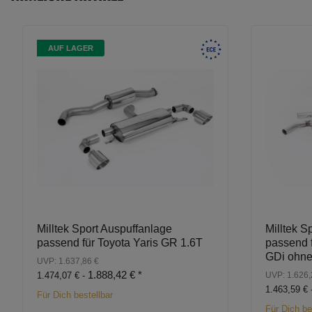
AUF LAGER
Milltek Sport Auspuffanlage
Milltek S
passend für Toyota Yaris GR 1.6T
passend f
GDi ohn
UVP: 1.637,86 €
1.888,42 €
*
1.474,07 € -
UVP: 1.626,
1.463,59 € 
Für Dich bestellbar
Für Dich be