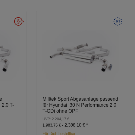
e
Milltek Sport Abgasanlage passend
 2.0 T-
für Hyundai i30 N Performance 2.0
T-GDi ohne OPF
UVP: 2.204,17 €
2.398,10 €
*
1.983,75 € -
Für Dich bestellbar