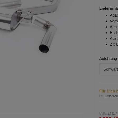
Lieferumf
Adap
Verb
Achs
Ends
Ausl
2 x 
Auführung
Schwarz
Für Dich b
Lieferzeit
UVP:
:
1.722,7