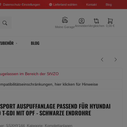
Datenschutz-Einstellungen
Lieferland wählen
Kontakt
Blog
Anmelden
Vergleichen
0,00 €
Meine Garage
ZUBEHÖR
BLOG
zugelassen im Bereich der StVZO
mpatibilitätseinschränkungen, hier klicken für Hinweise
 SPORT AUSPUFFANLAGE PASSEND FÜR HYUNDAI
.0 T-GDI MIT OPF - SCHWARZE ENDROHRE
mer:
SSXHY144
Kategorie:
Komplettanlagen