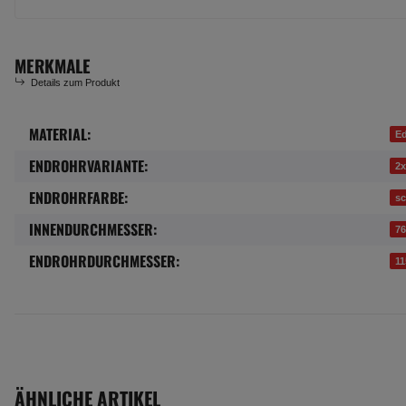
MERKMALE
Details zum Produkt
MATERIAL:
Produkteigenschaft
Wert
Ed
ENDROHRVARIANTE:
2x
ENDROHRFARBE:
s
INNENDURCHMESSER:
7
ENDROHRDURCHMESSER:
1
ÄHNLICHE ARTIKEL