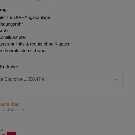
ang:
ter für OPF-Abgasanlage
indungsrohr
rohr
challdämpfer
assrohr links & rechts ohne Klappen
Endrohrblenden schwarz
 Endrohre
e Endrohre
1.550,47 €
estellbar
:
ca. 4 Wochen
4 €