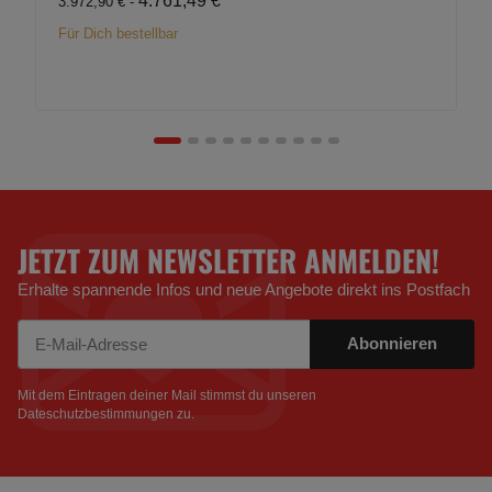
4.761,49 €
*
3.972,90 € -
Für Dich bestellbar
JETZT ZUM NEWSLETTER ANMELDEN!
Erhalte spannende Infos und neue Angebote direkt ins Postfach
Abonnieren
Newsletter Abonnieren
Mit dem Eintragen deiner Mail stimmst du unseren
Dateschutzbestimmungen
zu.