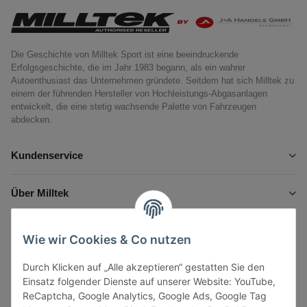
Die Geschichte von Milltek Sport ist eine beeindruckende
Erfolgsgeschichte, die im Jahr 1983 begann, als ein wahrer
Autoenthusiast das Unternehmen gründete. Seitdem hat sich Milltek zu
einem der führenden Hersteller von Hochleistungs-Abgasanlagen
entwickelt, die eine stetig wachsende Palette von Fahrzeugen
abdecken.
Kundenservice
Über Milltek
Informationen
Wie wir Cookies & Co nutzen
Durch Klicken auf „Alle akzeptieren“ gestatten Sie den
Gesetzliche Informationen
Einsatz folgender Dienste auf unserer Website: YouTube,
ReCaptcha, Google Analytics, Google Ads, Google Tag