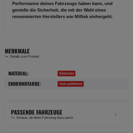
Performance deines Fahrzeugs haben kann, und
genieße die Sicherheit, die mit der Wahl eines
renommierten Herstellers wie Milltek einhergeht.
MERKMALE
Details zum Produkt
MATERIAL:
Produkteigenschaft
Wert
Edelstahl
ENDROHRFARBE:
titan geflämmt
PASSENDE FAHRZEUGE
Schaue, ob deine Fahrzeug dazu passt