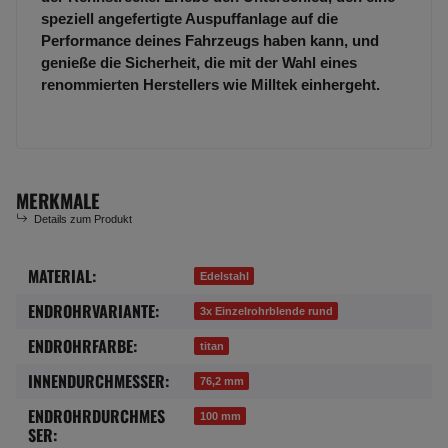
speziell angefertigte Auspuffanlage auf die
Performance deines Fahrzeugs haben kann, und
genieße die Sicherheit, die mit der Wahl eines
renommierten Herstellers wie Milltek einhergeht.
MERKMALE
Details zum Produkt
MATERIAL:
Produkteigenschaft
Wert
Edelstahl
ENDROHRVARIANTE:
3x Einzelrohrblende rund
ENDROHRFARBE:
titan
INNENDURCHMESSER:
76,2 mm
ENDROHRDURCHMES
100 mm
SER: