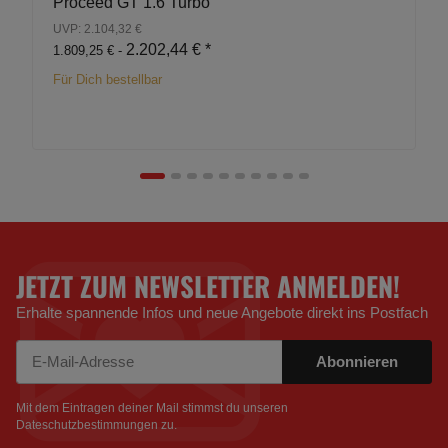
Proceed GT 1.6 Turbo
UVP: 2.104,32 €
2.202,44 €
*
1.809,25 € -
Für Dich bestellbar
JETZT ZUM NEWSLETTER ANMELDEN!
Erhalte spannende Infos und neue Angebote direkt ins Postfach
Abonnieren
Newsletter Abonnieren
Mit dem Eintragen deiner Mail stimmst du unseren
Dateschutzbestimmungen
zu.