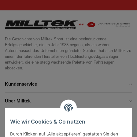
Die Geschichte von Milltek Sport ist eine beeindruckende
Erfolgsgeschichte, die im Jahr 1983 begann, als ein wahrer
Autoenthusiast das Unternehmen gründete. Seitdem hat sich Milltek zu
einem der führenden Hersteller von Hochleistungs-Abgasanlagen
entwickelt, die eine stetig wachsende Palette von Fahrzeugen
abdecken.
Kundenservice
Über Milltek
Informationen
Wie wir Cookies & Co nutzen
Durch Klicken auf „Alle akzeptieren“ gestatten Sie den
Gesetzliche Informationen