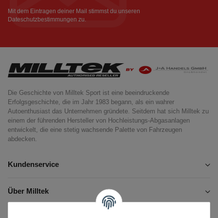
Newsletter Abonnieren
Mit dem Eintragen deiner Mail stimmst du unseren
Dateschutzbestimmungen
zu.
Die Geschichte von Milltek Sport ist eine beeindruckende
Erfolgsgeschichte, die im Jahr 1983 begann, als ein wahrer
Autoenthusiast das Unternehmen gründete. Seitdem hat sich Milltek zu
einem der führenden Hersteller von Hochleistungs-Abgasanlagen
entwickelt, die eine stetig wachsende Palette von Fahrzeugen
abdecken.
Kundenservice
Über Milltek
Informationen