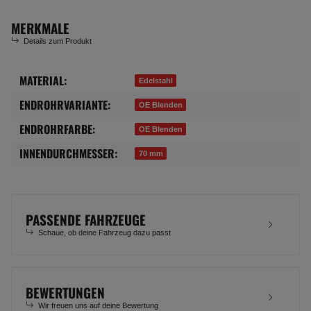
MERKMALE
Details zum Produkt
MATERIAL:
Produkteigenschaft
Wert
Edelstahl
ENDROHRVARIANTE:
OE Blenden
ENDROHRFARBE:
OE Blenden
INNENDURCHMESSER:
70 mm
PASSENDE FAHRZEUGE
Schaue, ob deine Fahrzeug dazu passt
BEWERTUNGEN
Wir freuen uns auf deine Bewertung