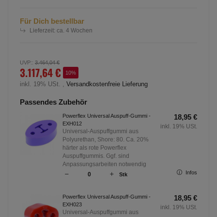
Für Dich bestellbar
Lieferzeit:
ca. 4 Wochen
UVP:
:
3.464,04 €
3.117,64 €
10%
inkl. 19% USt. ,
Versandkostenfreie Lieferung
Passendes Zubehör
Powerflex Universal Auspuff-Gummi -
18,95 €
EXH012
inkl. 19% USt.
Universal-Auspuffgummi aus
Polyurethan, Shore: 80. Ca. 20%
härter als rote Powerflex
Auspuffgummis. Ggf. sind
Anpassungsarbeiten notwendig
Infos
Stk
Powerflex Universal Auspuff-Gummi -
18,95 €
EXH023
inkl. 19% USt.
Universal-Auspuffgummi aus