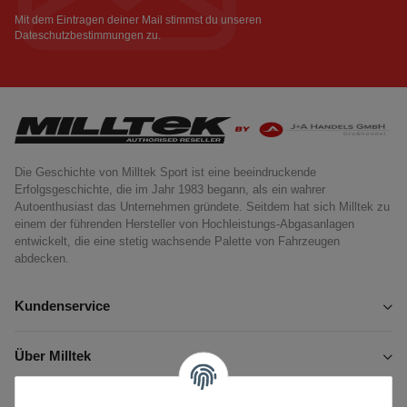
Newsletter Abonnieren
Mit dem Eintragen deiner Mail stimmst du unseren
Dateschutzbestimmungen
zu.
Die Geschichte von Milltek Sport ist eine beeindruckende
Erfolgsgeschichte, die im Jahr 1983 begann, als ein wahrer
Autoenthusiast das Unternehmen gründete. Seitdem hat sich Milltek zu
einem der führenden Hersteller von Hochleistungs-Abgasanlagen
entwickelt, die eine stetig wachsende Palette von Fahrzeugen
abdecken.
Kundenservice
Über Milltek
Informationen