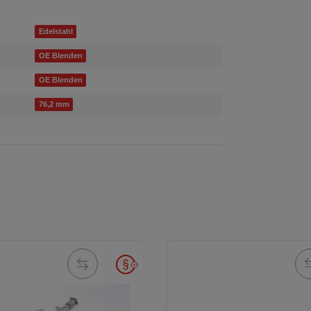
Edelstahl
OE Blenden
OE Blenden
76,2 mm