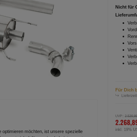
Nicht für
Lieferumf
Verb
Vord
Renn
Vors
Vent
Verb
Verb
Für Dich b
Lieferzeit
UVP:
:
2.520,9
2.268,8
inkl. 19% U
e optimieren möchten, ist unsere spezielle