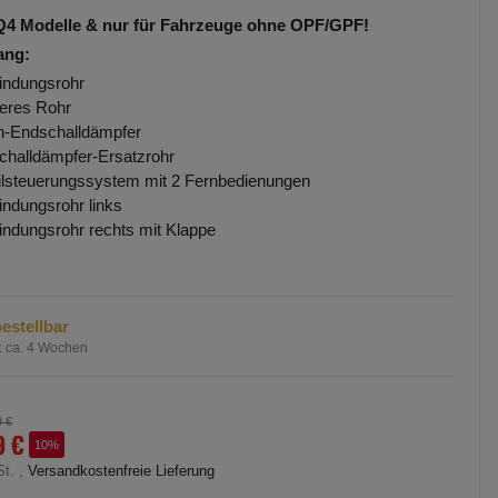
 Q4 Modelle & nur für Fahrzeuge ohne OPF/GPF!
ang:
indungsrohr
eres Rohr
-Endschalldämpfer
challdämpfer-Ersatzrohr
ilsteuerungssystem mit 2 Fernbedienungen
indungsrohr links
indungsrohr rechts mit Klappe
estellbar
:
ca. 4 Wochen
9 €
9 €
10%
St. ,
Versandkostenfreie Lieferung