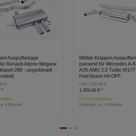
port Auspuffanlage
Milltek Klappen Auspuffan
für Renault Alpine Megane
passend für Mercedes A-K
tsport 280 - ungedämpft
A35 AMG 2.0 Turbo W177
onated)
Hatchback mit OPF
42 €
UVP: 1.507,40 €
€
*
1.356,66 €
*
stellbar
Für Dich bestellbar
ca. 4 Wochen
Lieferzeit:
ca. 4 Wochen