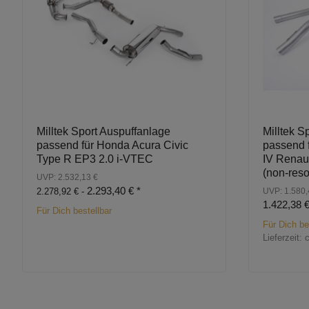
Milltek Sport Auspuffanlage
Milltek S
passend für Honda Acura Civic
passend 
Type R EP3 2.0 i-VTEC
IV Renaul
(non-res
UVP: 2.532,13 €
2.293,40 €
*
2.278,92 € -
UVP: 1.580,
1.422,38 
Für Dich bestellbar
Für Dich be
Lieferzeit: