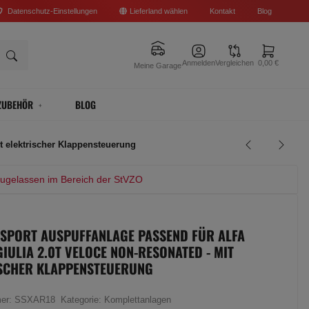
Datenschutz-Einstellungen
Lieferland wählen
Kontakt
Blog
Anmelden
Vergleichen
0,00 €
Meine Garage
ZUBEHÖR
BLOG
t elektrischer Klappensteuerung
zugelassen im Bereich der StVZO
 SPORT AUSPUFFANLAGE PASSEND FÜR ALFA
IULIA 2.0T VELOCE NON-RESONATED - MIT
SCHER KLAPPENSTEUERUNG
mer:
SSXAR18
Kategorie:
Komplettanlagen