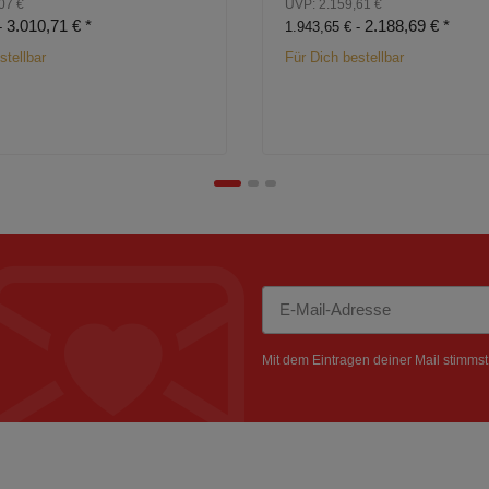
07 €
UVP: 2.159,61 €
3.010,71 €
*
2.188,69 €
*
-
1.943,65 € -
stellbar
Für Dich bestellbar
Newsletter Abonnieren
Mit dem Eintragen deiner Mail stimms