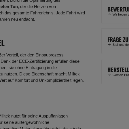
eihen. Durch die Optimierung des
tiefen Ton
, der die Herzen von
BEWERTU
ch das gesamte Fahrerlebnis. Jede Fahrt wird
Wir freuen 
ahren neu entfacht.
FRAGE ZU
EL
Stell uns d
oßer Vorteil, der den Einbauprozess
 Dank der ECE-Zertifizierung erfüllen diese
en, sie ohne Eintragung in die
HERSTEL
 nutzen. Diese Eigenschaft macht Milltek
Gemäß Prod
Wert auf Komfort und Unkompliziertheit legen.
Milltek nutzt für seine Auspuffanlagen
 für seine außergewöhnliche
chwertige Material gewährleistet, dass jede