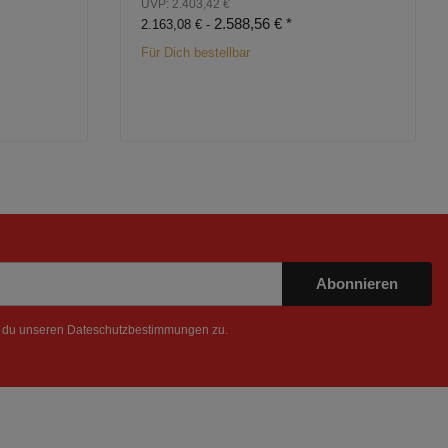
UVP: 2.403,42 €
2.588,56 €
*
2.163,08 € -
Für Dich bestellbar
Abonnieren
t du unseren
Dateschutzbestimmungen
zu.