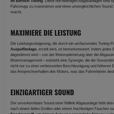
im Bereich Tuning
. Diese hochwertigen Abgasanlagen sind spe
Fahrzeugs zu maximieren und einen unvergleichlichen Sound zu
macht.
MAXIMIERE DIE LEISTUNG
Die Leistungssteigerung, die durch ein umfassendes Tuning-Pak
Auspuffanlage
, erzielt wird, ist bemerkenswert. Indem jede
abgestimmt wird – von der Motoroptimierung über die Abgasanl
Motormanagement – entsteht eine Synergie, die die Gesamtlei
nicht nur zu einer verbesserten Beschleunigung und höheren 
das Ansprechverhalten des Motors, was das Fahrerlebnis deutli
EINZIGARTIGER SOUND
Der unverkennbare Sound einer Milltek Abgasanlage hebt dein
nach einem tiefen Grollen oder einem hochtonigen Fauchen s