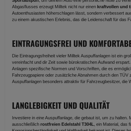
Sportauspuff
, um deinem Auto eine persönliche Note zu verl
Abgasflusses erzeugt Milltek nicht nur einen
kraftvollen und 
Autoenthusiasten höherschlagen lässt, sondern verbessert au
zu einem akustischen Erlebnis, das die Leidenschaft für das F
EINTRAGUNGSFREI UND KOMFORTAB
Die Eintragungsfreiheit vieler Milltek Auspuffanlagen ist ein gr
vereinfacht und dir Zeit sowie bürokratischen Aufwand erspart.
Anlagen spezifische Normen und Vorschriften, die es ermöglich
Fahrzeugpapiere oder zusätzliche Abnahmen durch den TÜV zu
Auspuffanlagen besonders attraktiv für Fahrzeugbesitzer, die 
LANGLEBIGKEIT UND QUALITÄT
Investiere in eine Auspuffanlage, die gebaut ist, um zu halten. 
ausschließlich
rostfreien Edelstahl T304L
, ein Material, das
Korrosionsbeständigkeit und Haltbarkeit bekannt ist. Dieses ho