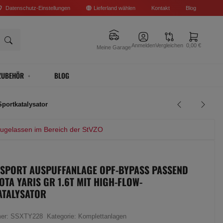
Datenschutz-Einstellungen
Lieferland wählen
Kontakt
Blog
Anmelden
Vergleichen
0,00 €
Meine Garage
ZUBEHÖR
BLOG
portkatalysator
zugelassen im Bereich der StVZO
 SPORT AUSPUFFANLAGE OPF-BYPASS PASSEND
OTA YARIS GR 1.6T MIT HIGH-FLOW-
ATALYSATOR
mer:
SSXTY228
Kategorie:
Komplettanlagen