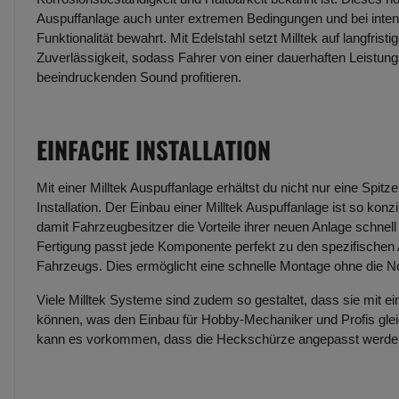
Auspuffanlage auch unter extremen Bedingungen und bei inte
Funktionalität bewahrt. Mit Edelstahl setzt Milltek auf langfristi
Zuverlässigkeit, sodass Fahrer von einer dauerhaften Leistun
beeindruckenden Sound profitieren.
EINFACHE INSTALLATION
Mit einer Milltek Auspuffanlage erhältst du nicht nur eine Spit
Installation. Der Einbau einer Milltek Auspuffanlage ist so konzi
damit Fahrzeugbesitzer die Vorteile ihrer neuen Anlage schne
Fertigung passt jede Komponente perfekt zu den spezifische
Fahrzeugs. Dies ermöglicht eine schnelle Montage ohne die 
Viele Milltek Systeme sind zudem so gestaltet, dass sie mit e
können, was den Einbau für Hobby-Mechaniker und Profis glei
kann es vorkommen, dass die Heckschürze angepasst werd