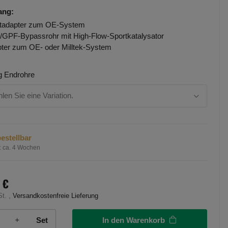
ang:
tadapter zum OE-System
GPF-Bypassrohr mit High-Flow-Sportkatalysator
ter zum OE- oder Milltek-System
g Endrohre
hlen Sie eine Variation.
estellbar
:
ca. 4 Wochen
 €
St. ,
Versandkostenfreie Lieferung
In den Warenkorb
Set