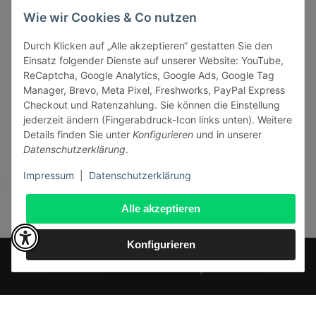
Informationen
Wie wir Cookies & Co nutzen
Durch Klicken auf „Alle akzeptieren“ gestatten Sie den
Gesetzliche Informationen
Einsatz folgender Dienste auf unserer Website: YouTube,
ReCaptcha, Google Analytics, Google Ads, Google Tag
Manager, Brevo, Meta Pixel, Freshworks, PayPal Express
Checkout und Ratenzahlung. Sie können die Einstellung
jederzeit ändern (Fingerabdruck-Icon links unten). Weitere
Vertrag widerrufen
Details finden Sie unter
Konfigurieren
und in unserer
Datenschutzerklärung
.
Sicher bezahlen via:
Impressum
|
Datenschutzerklärung
Alle akzeptieren
Konfigurieren
* Alle Preise inkl. gesetzlicher USt., zzgl.
Versand
© J+A Handels GmbH
Perfected by
Dreizack Medien
.
Powered by
JTL-Shop