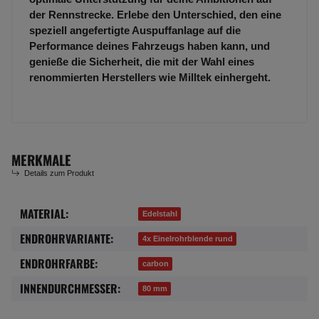
der Rennstrecke. Erlebe den Unterschied, den eine
speziell angefertigte Auspuffanlage auf die
Performance deines Fahrzeugs haben kann, und
genieße die Sicherheit, die mit der Wahl eines
renommierten Herstellers wie Milltek einhergeht.
MERKMALE
Details zum Produkt
MATERIAL:
Produkteigenschaft
Wert
Edelstahl
ENDROHRVARIANTE:
4x Einelrohrblende rund
ENDROHRFARBE:
carbon
INNENDURCHMESSER:
80 mm