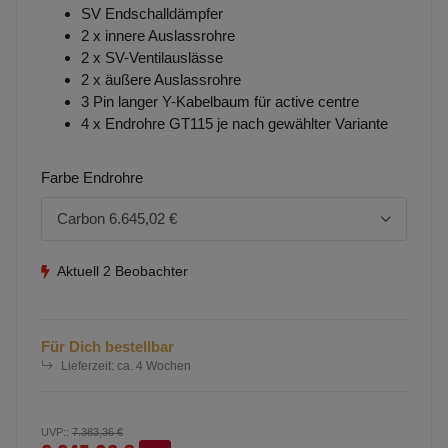
SV Endschalldämpfer
2 x innere Auslassrohre
2 x SV-Ventilauslässe
2 x äußere Auslassrohre
3 Pin langer Y-Kabelbaum für active centre
4 x Endrohre GT115 je nach gewählter Variante
Farbe Endrohre
Carbon
6.645,02 €
Aktuell 2 Beobachter
Für Dich bestellbar
Lieferzeit:
ca. 4 Wochen
UVP:
:
7.383,36 €