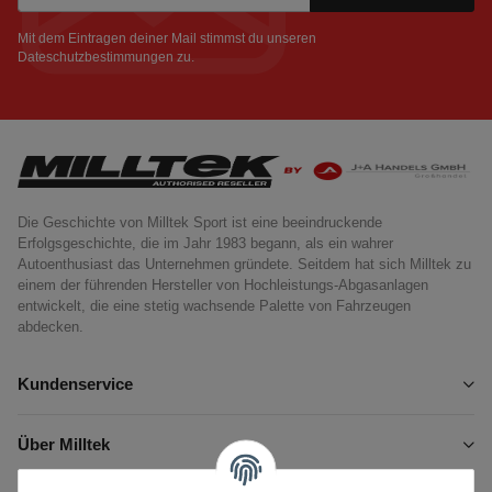
Newsletter Abonnieren
Mit dem Eintragen deiner Mail stimmst du unseren
Dateschutzbestimmungen
zu.
Die Geschichte von Milltek Sport ist eine beeindruckende
Erfolgsgeschichte, die im Jahr 1983 begann, als ein wahrer
Autoenthusiast das Unternehmen gründete. Seitdem hat sich Milltek zu
einem der führenden Hersteller von Hochleistungs-Abgasanlagen
entwickelt, die eine stetig wachsende Palette von Fahrzeugen
abdecken.
Kundenservice
Über Milltek