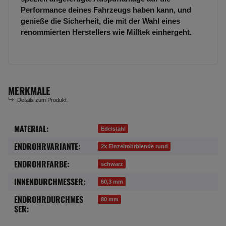
Performance deines Fahrzeugs haben kann, und
genieße die Sicherheit, die mit der Wahl eines
renommierten Herstellers wie Milltek einhergeht.
MERKMALE
Details zum Produkt
MATERIAL:
Produkteigenschaft
Wert
Edelstahl
ENDROHRVARIANTE:
2x Einzelrohrblende rund
ENDROHRFARBE:
schwarz
INNENDURCHMESSER:
60,3 mm
ENDROHRDURCHMES
80 mm
SER: