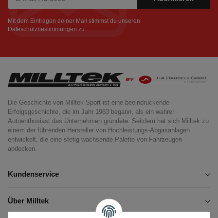
Newsletter Abonnieren
Mit dem Eintragen deiner Mail stimmst du unseren
Dateschutzbestimmungen
zu.
Die Geschichte von Milltek Sport ist eine beeindruckende
Erfolgsgeschichte, die im Jahr 1983 begann, als ein wahrer
Autoenthusiast das Unternehmen gründete. Seitdem hat sich Milltek zu
einem der führenden Hersteller von Hochleistungs-Abgasanlagen
entwickelt, die eine stetig wachsende Palette von Fahrzeugen
abdecken.
Kundenservice
Über Milltek