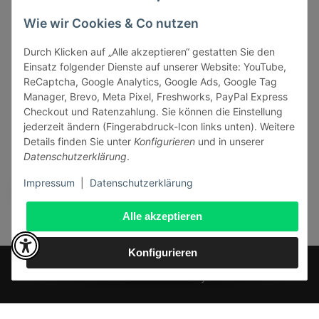
Informationen
Wie wir Cookies & Co nutzen
Durch Klicken auf „Alle akzeptieren“ gestatten Sie den
Gesetzliche Informationen
Einsatz folgender Dienste auf unserer Website: YouTube,
ReCaptcha, Google Analytics, Google Ads, Google Tag
Manager, Brevo, Meta Pixel, Freshworks, PayPal Express
Checkout und Ratenzahlung. Sie können die Einstellung
jederzeit ändern (Fingerabdruck-Icon links unten). Weitere
Vertrag widerrufen
Details finden Sie unter
Konfigurieren
und in unserer
Datenschutzerklärung
.
Sicher bezahlen via:
Impressum
|
Datenschutzerklärung
Alle akzeptieren
Konfigurieren
* Alle Preise inkl. gesetzlicher USt., zzgl.
Versand
© J+A Handels GmbH
Perfected by
Dreizack Medien
.
Powered by
JTL-Shop