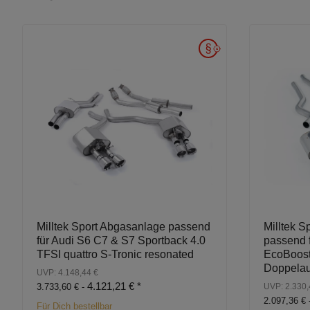
Milltek Sport Abgasanlage passend
Milltek S
für Audi S6 C7 & S7 Sportback 4.0
passend 
TFSI quattro S-Tronic resonated
EcoBoos
Doppelau
UVP: 4.148,44 €
4.121,21 €
*
3.733,60 € -
UVP: 2.330,
2.097,36 € 
Für Dich bestellbar