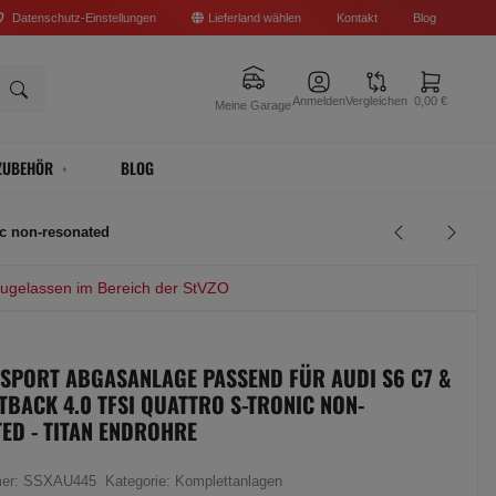
Datenschutz-Einstellungen
Lieferland wählen
Kontakt
Blog
Anmelden
Vergleichen
0,00 €
Meine Garage
ZUBEHÖR
BLOG
ic non-resonated
zugelassen im Bereich der StVZO
 SPORT ABGASANLAGE PASSEND FÜR AUDI S6 C7 &
TBACK 4.0 TFSI QUATTRO S-TRONIC NON-
ED - TITAN ENDROHRE
mer:
SSXAU445
Kategorie:
Komplettanlagen