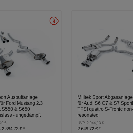
port Auspuffanlage
Milltek Sport Abgasanlag
für Ford Mustang 2.3
für Audi S6 C7 & S7 Sport
t S550 & S650
TFSI quattro S-Tronic non
slass - ungedämpft
resonated
40 €
UVP: 2.944,13 €
2.384,73 €
*
2.649,72 €
*
-