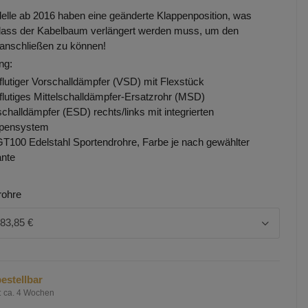
elle ab 2016 haben eine geänderte Klappenposition, was
dass der Kabelbaum verlängert werden muss, um den
 anschließen zu können!
ng:
flutiger Vorschalldämpfer (VSD) mit Flexstück
flutiges Mittelschalldämpfer-Ersatzrohr (MSD)
challdämpfer (ESD) rechts/links mit integrierten
ppensystem
GT100 Edelstahl Sportendrohre, Farbe je nach gewählter
ante
rohre
883,85 €
estellbar
:
ca. 4 Wochen