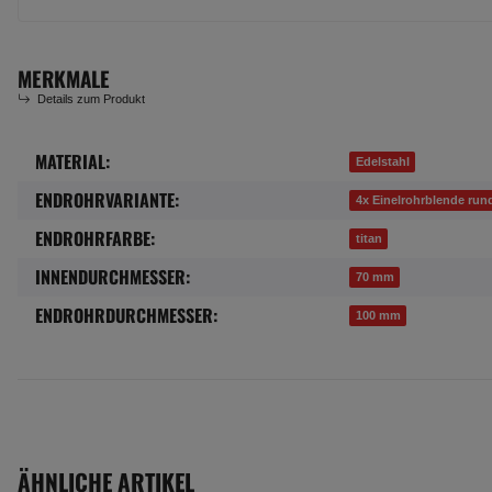
MERKMALE
Details zum Produkt
MATERIAL:
Produkteigenschaft
Wert
Edelstahl
ENDROHRVARIANTE:
4x Einelrohrblende run
ENDROHRFARBE:
titan
INNENDURCHMESSER:
70 mm
ENDROHRDURCHMESSER:
100 mm
ÄHNLICHE ARTIKEL