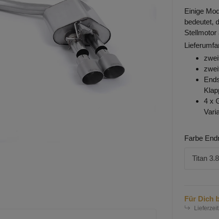
Einige Mod
bedeutet, 
Stellmotor
Lieferumfa
zwei
zwei
Ends
Kla
4 x 
Vari
Farbe End
Titan
3.
Für Dich b
Lieferzeit