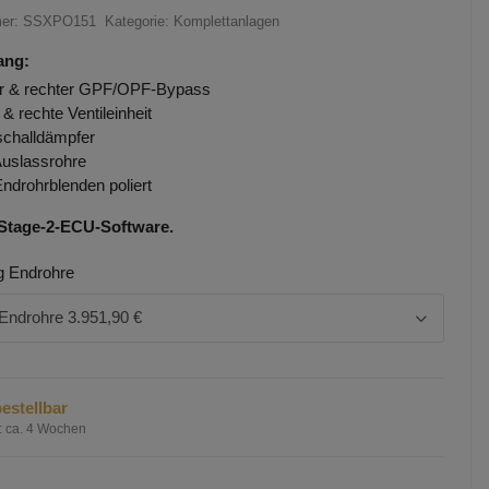
mer:
SSXPO151
Kategorie:
Komplettanlagen
ang:
er & rechter GPF/OPF-Bypass
 & rechte Ventileinheit
challdämpfer
Auslassrohre
Endrohrblenden poliert
 Stage-2-ECU-Software.
g Endrohre
 Endrohre
3.951,90 €
estellbar
:
ca. 4 Wochen