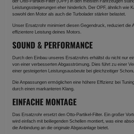
der Otto-Partikel-Filter (OPF) in den meisten Fahrzeugen stand
Leistungssteigerungen eher hinderlich. Der OPF, ähnlich wie 
sowohl den Motor als auch die Turbolader stärker belastet.
Unser Ersatzrohr minimiert diesen Gegendruck, reduziert die 
effizientere Leistung deines Motors.
SOUND & PERFORMANCE
Durch den Einbau unseres Ersatzrohrs erhältst du nicht nur ei
von einer verbesserten Abgasströmung. Dies führt zu einer Ve
einer gesteigerten Leistungsausbeute bei gleichzeitiger Schon
Die Anpassungen ermöglichen eine höhere Effizienz bei Tu
durch einen markanteren Klang.
EINFACHE MONTAGE
Das Ersatzrohr ersetzt den Otto-Partikel-Filter. Ein großer Vor
wird einfach mit beiliegenden Schellen montiert, was eine abs
die Anbindung an die originale Abgasanlage bietet.