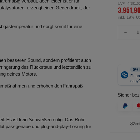
ardmäßig verbaut, doch leider ist er für
UVP:
:
4.391,0
3.951,9
Katalysatoren, erzeugt einen Gegendruck, der
inkl. 19% U
Abgastemperatur und sorgt somit für eine
nen besseren Sound, sondern profitierst auch
rringerung des Rückstaus und letztendlich zu
ung deines Motors.
ningmaßnahmen und erhöhen den Fahrspaß
Sicher bez
teil: Es ist kein Schweißen nötig. Das Rohr
Zert
olut passgenaue und plug-and-play-Lösung für