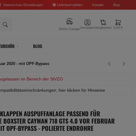
Datenschutz-Einstellungen
Lieferland wählen
Kontakt
Blog
Anmelden
Vergleichen
0,00 €
Meine Garage
ZUBEHÖR
BLOG
uar 2020 - mit OPF-Bypass
zugelassen im Bereich der StVZO
mpatibilitätseinschränkungen, hier klicken für Hinweise
 KLAPPEN AUSPUFFANLAGE PASSEND FÜR
 BOXSTER CAYMAN 718 GTS 4.0 VOR FEBRUAR
MIT OPF-BYPASS - POLIERTE ENDROHRE