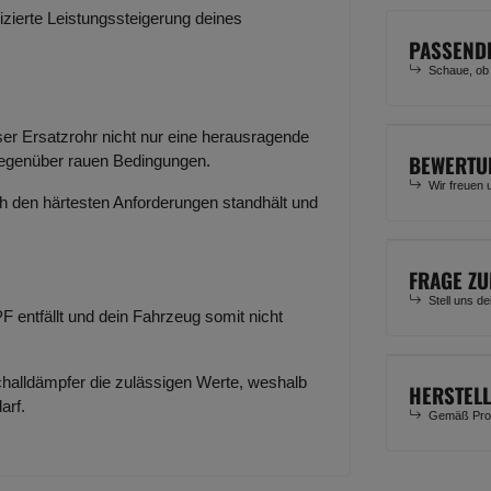
zierte Leistungssteigerung deines
PASSEND
Schaue, ob
unser Ersatzrohr nicht nur eine herausragende
BEWERTU
 gegenüber rauen Bedingungen.
Wir freuen 
uch den härtesten Anforderungen standhält und
FRAGE ZU
Stell uns d
 entfällt und dein Fahrzeug somit nicht
alldämpfer die zulässigen Werte, weshalb
HERSTEL
arf.
Gemäß Prod