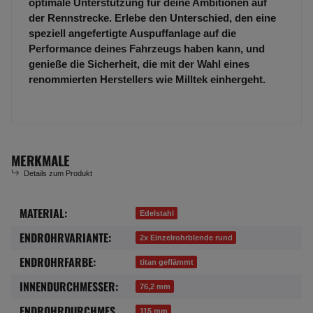
optimale Unterstützung für deine Ambitionen auf
der Rennstrecke. Erlebe den Unterschied, den eine
speziell angefertigte Auspuffanlage auf die
Performance deines Fahrzeugs haben kann, und
genieße die Sicherheit, die mit der Wahl eines
renommierten Herstellers wie Milltek einhergeht.
MERKMALE
Details zum Produkt
MATERIAL:
Produkteigenschaft
Wert
Edelstahl
ENDROHRVARIANTE:
2x Einzelrohrblende rund
ENDROHRFARBE:
titan geflämmt
INNENDURCHMESSER:
76,2 mm
ENDROHRDURCHMES
115 mm