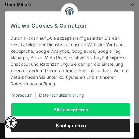
Über Milltek
Informationen
Wie wir Cookies & Co nutzen
Durch Klicken auf „Alle akzeptieren“ gestatten Sie den
Gesetzliche Informationen
Einsatz folgender Dienste auf unserer Website: YouTube,
ReCaptcha, Google Analytics, Google Ads, Google Tag
Manager, Brevo, Meta Pixel, Freshworks, PayPal Express
Checkout und Ratenzahlung. Sie können die Einstellung
jederzeit ändern (Fingerabdruck-Icon links unten). Weitere
Vertrag widerrufen
Details finden Sie unter
Konfigurieren
und in unserer
Datenschutzerklärung
.
Sicher bezahlen via:
Impressum
|
Datenschutzerklärung
Alle akzeptieren
Konfigurieren
* Alle Preise inkl. gesetzlicher USt., zzgl.
Versand
© J+A Handels GmbH
Perfected by
Dreizack Medien
.