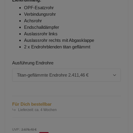
OPF-Esatzrohr
Verbindungsrohr
Achsrohr
Endschalldämpfer
Auslassrohr links
Auslassrohr rechts mit Abgasklappe
2 x Endrohrblenden titan geflämmt
Ausführung Endrohre
Titan-geflämmte Endrohre
2.411,46 €
Für Dich bestellbar
Lieferzeit:
ca. 4 Wochen
UVP:
:
2.679,40 €