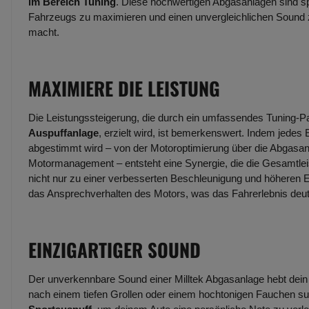
im Bereich Tuning
. Diese hochwertigen Abgasanlagen sind spe
Fahrzeugs zu maximieren und einen unvergleichlichen Sound zu
macht.
MAXIMIERE DIE LEISTUNG
Die Leistungssteigerung, die durch ein umfassendes Tuning-Pak
Auspuffanlage
, erzielt wird, ist bemerkenswert. Indem jede
abgestimmt wird – von der Motoroptimierung über die Abgasanl
Motormanagement – entsteht eine Synergie, die die Gesamtlei
nicht nur zu einer verbesserten Beschleunigung und höheren 
das Ansprechverhalten des Motors, was das Fahrerlebnis deutli
EINZIGARTIGER SOUND
Der unverkennbare Sound einer Milltek Abgasanlage hebt dein
nach einem tiefen Grollen oder einem hochtonigen Fauchen s