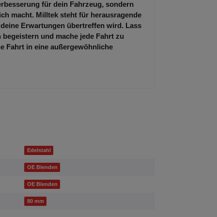
Verbesserung für dein Fahrzeug, sondern
lich macht. Milltek steht für herausragende
 deine Erwartungen übertreffen wird. Lass
 begeistern und mache jede Fahrt zu
ne Fahrt in eine außergewöhnliche
Edelstahl
OE Blenden
OE Blenden
80 mm