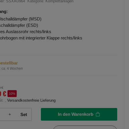
mer:
SSXAU964
Kategorie:
Komplettanlagen
ang:
elschalldämpfer (MSD)
challdämpfer (ESD)
res Auslassrohr rechts/links
ohrbogen mit integrierter Klappe rechts/links
estellbar
:
ca. 4 Wochen
0 €
0 €
10%
St. ,
Versandkostenfreie Lieferung
In den Warenkorb
Set