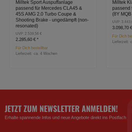
Milltek Sport Auspuffanlage
Milltek 
passend für Mercedes CLA45 &
passend 
45S AMG 2.0 Turbo Coupe &
(8Y MQB 
Shooting Brake - ungedämpft (non-
UVP: 3.443,
resonated)
3.098,70 
UVP: 2.539,56 €
Für Dich be
2.285,60 €
*
Lieferzeit:
Für Dich bestellbar
Lieferzeit:
ca. 4 Wochen
JETZT ZUM NEWSLETTER ANMELDEN!
Erhalte spannende Infos und neue Angebote direkt ins Postfach