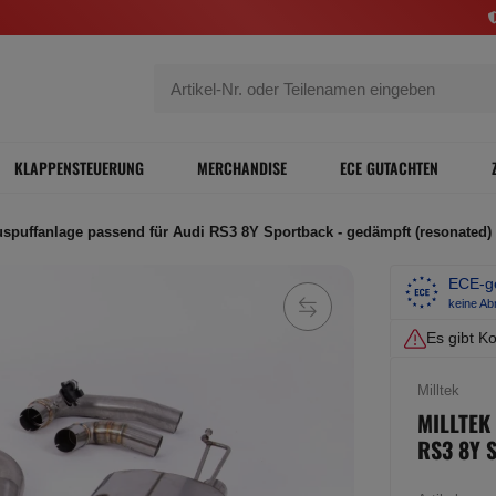
KLAPPENSTEUERUNG
MERCHANDISE
ECE GUTACHTEN
uspuffanlage passend für Audi RS3 8Y Sportback - gedämpft (resonated)
ECE-ge
keine A
Es gibt Ko
Milltek
MILLTEK
RS3 8Y 