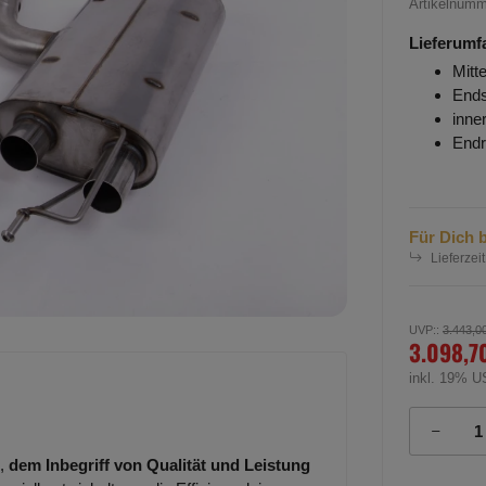
Artikelnum
Lieferumf
Mitt
Ends
inne
Endr
Für Dich b
Lieferzeit
UVP:
:
3.443,0
3.098,7
inkl. 19% U
,
dem Inbegriff von Qualität und Leistung