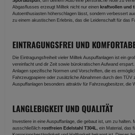
Sportauspuff
, um deinem Auto eine persönliche Note zu verl
Abgasflusses erzeugt Milltek nicht nur einen
kraftvollen und 
Autoenthusiasten höherschlagen lässt, sondern verbessert au
zu einem akustischen Erlebnis, das die Leidenschaft für das F
EINTRAGUNGSFREI UND KOMFORTAB
Die Eintragungsfreiheit vieler Milltek Auspuffanlagen ist ein gr
vereinfacht und dir Zeit sowie bürokratischen Aufwand erspart.
Anlagen spezifische Normen und Vorschriften, die es ermöglich
Fahrzeugpapiere oder zusätzliche Abnahmen durch den TÜV zu
Auspuffanlagen besonders attraktiv für Fahrzeugbesitzer, die 
LANGLEBIGKEIT UND QUALITÄT
Investiere in eine Auspuffanlage, die gebaut ist, um zu halten. 
ausschließlich
rostfreien Edelstahl T304L
, ein Material, das
Korrosionsbeständigkeit und Haltbarkeit bekannt ist. Dieses ho