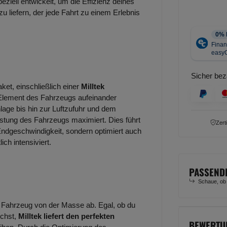
ziell entwickelt, um die Effizienz deines
 liefern, der jede Fahrt zu einem Erlebnis
Sicher bez
et, einschließlich einer
Milltek
s Element des Fahrzeugs aufeinander
age bis hin zur Luftzufuhr und dem
stung des Fahrzeugs maximiert. Dies führt
Zert
Endgeschwindigkeit, sondern optimiert auch
ch intensiviert.
PASSEND
Schaue, ob
 Fahrzeug von der Masse ab. Egal, ob du
uchst,
Milltek liefert den perfekten
BEWERTU