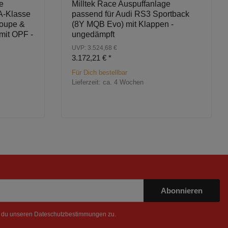
e
Milltek Race Auspuffanlage
A-Klasse
passend für Audi RS3 Sportback
oupe &
(8Y MQB Evo) mit Klappen -
mit OPF -
ungedämpft
UVP: 3.524,68 €
3.172,21 €
*
Für Dich bestellbar
Lieferzeit:
ca. 4 Wochen
Abonnieren
t du unseren
Dateschutzbestimmungen
zu.