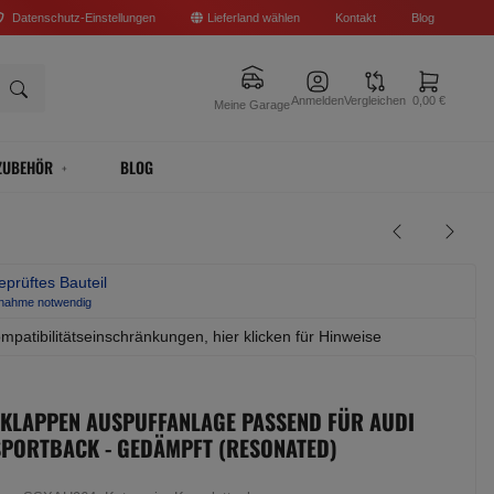
Datenschutz-Einstellungen
Lieferland wählen
Kontakt
Blog
Anmelden
Vergleichen
0,00 €
Meine Garage
ZUBEHÖR
BLOG
prüftes Bauteil
bnahme notwendig
mpatibilitätseinschränkungen, hier klicken für Hinweise
 KLAPPEN AUSPUFFANLAGE PASSEND FÜR AUDI
SPORTBACK - GEDÄMPFT (RESONATED)