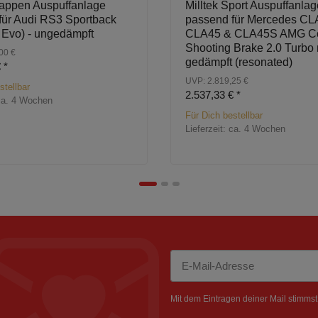
Klappen Auspuffanlage
Milltek Sport Auspuffanlag
für Audi RS3 Sportback
passend für Mercedes CL
Evo) - ungedämpft
CLA45 & CLA45S AMG C
Shooting Brake 2.0 Turbo 
00 €
gedämpft (resonated)
€
*
UVP: 2.819,25 €
stellbar
2.537,33 €
*
ca. 4 Wochen
Für Dich bestellbar
Lieferzeit:
ca. 4 Wochen
Newsletter Abonnieren
Mit dem Eintragen deiner Mail stimms