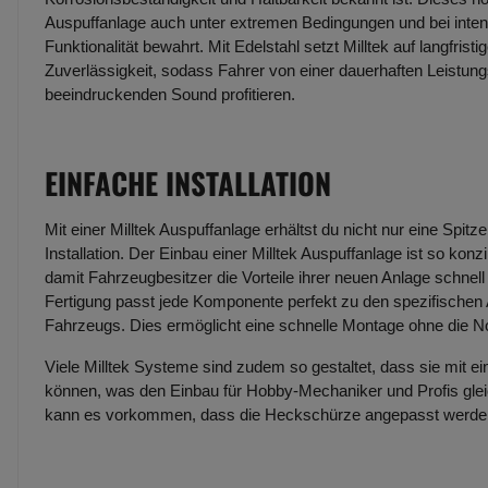
Auspuffanlage auch unter extremen Bedingungen und bei inte
Funktionalität bewahrt. Mit Edelstahl setzt Milltek auf langfristi
Zuverlässigkeit, sodass Fahrer von einer dauerhaften Leistun
beeindruckenden Sound profitieren.
EINFACHE INSTALLATION
Mit einer Milltek Auspuffanlage erhältst du nicht nur eine Spit
Installation. Der Einbau einer Milltek Auspuffanlage ist so konzi
damit Fahrzeugbesitzer die Vorteile ihrer neuen Anlage schne
Fertigung passt jede Komponente perfekt zu den spezifische
Fahrzeugs. Dies ermöglicht eine schnelle Montage ohne die 
Viele Milltek Systeme sind zudem so gestaltet, dass sie mit e
können, was den Einbau für Hobby-Mechaniker und Profis glei
kann es vorkommen, dass die Heckschürze angepasst werd