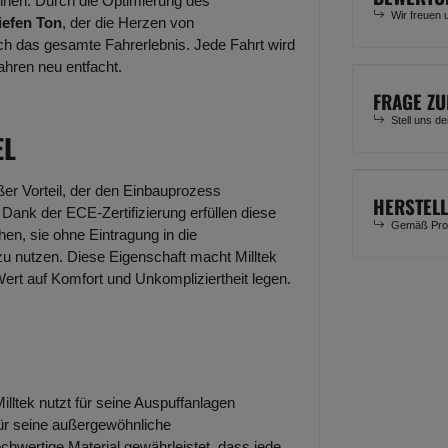
eihen. Durch die Optimierung des
Wir freuen 
tiefen Ton
, der die Herzen von
ch das gesamte Fahrerlebnis. Jede Fahrt wird
ahren neu entfacht.
FRAGE ZU
Stell uns d
EL
oßer Vorteil, der den Einbauprozess
HERSTEL
 Dank der ECE-Zertifizierung erfüllen diese
Gemäß Prod
en, sie ohne Eintragung in die
 nutzen. Diese Eigenschaft macht Milltek
Wert auf Komfort und Unkompliziertheit legen.
Milltek nutzt für seine Auspuffanlagen
 für seine außergewöhnliche
chwertige Material gewährleistet, dass jede