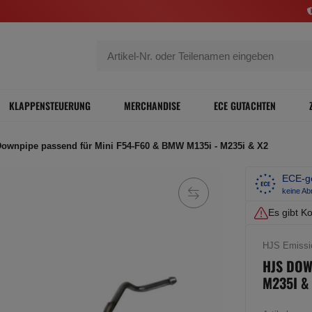
KLAPPENSTEUERUNG
MERCHANDISE
ECE GUTACHTEN
ownpipe passend für Mini F54-F60 & BMW M135i - M235i & X2
ECE-ge
keine A
Es gibt Ko
HJS Emissi
HJS DOW
M235I &