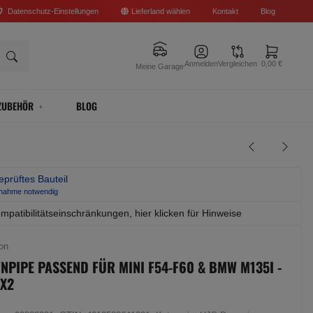
Datenschutz-Einstellungen
Lieferland wählen
Kontakt
Blog
Anmelden
Vergleichen
0,00 €
Meine Garage
ZUBEHÖR
BLOG
prüftes Bauteil
bnahme notwendig
mpatibilitätseinschränkungen, hier klicken für Hinweise
on
NPIPE PASSEND FÜR MINI F54-F60 & BMW M135I -
 X2