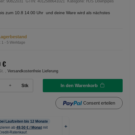
mer:
90822031
GTIN:
4012588641021
Kategorie:
HJS Downpipes
bis
zum 10.8 14:00 Uhr
und deine Ware wird als nächstes
Lagerbestand
:
1 - 5 Werktage
0 €
St. ,
Versandkostenfreie Lieferung
In den Warenkorb
Stk
Consent erteilen