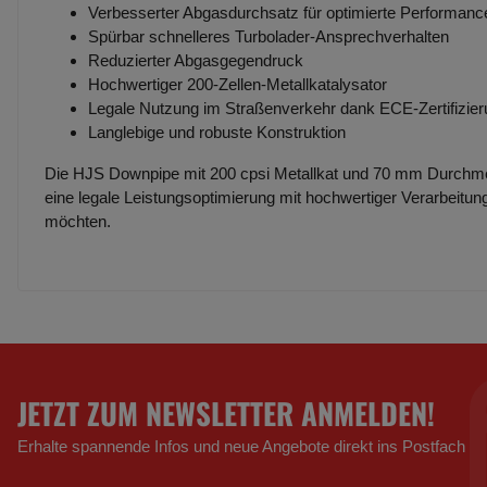
Verbesserter Abgasdurchsatz für optimierte Performanc
Spürbar schnelleres Turbolader-Ansprechverhalten
Reduzierter Abgasgegendruck
Hochwertiger 200-Zellen-Metallkatalysator
Legale Nutzung im Straßenverkehr dank ECE-Zertifizie
Langlebige und robuste Konstruktion
Die HJS Downpipe mit 200 cpsi Metallkat und 70 mm Durchmess
eine legale Leistungsoptimierung mit hochwertiger Verarbeit
möchten.
JETZT ZUM NEWSLETTER ANMELDEN!
Erhalte spannende Infos und neue Angebote direkt ins Postfach