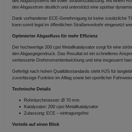
des Abgassystems bei voller Straßenzulassung. Mit einem R
den Abgasstrom deutlich und unterstützt eine spürbar dynamis
Dank vorhandener ECE-Genehmigung ist keine zusätzliche TÜV
kann somit legal im öffentlichen Straßenverkehr eingesetzt we
Optimierter Abgasfluss für mehr Effizienz
Der hochwertige 200 cpsi Metallkatalysator sorgt für eine st
den Abgasgegendruck. Das Resultat ist ein schnelleres Anspre
verbesserte Drehmomententwicklung und eine insgesamt harm
Gefertigt nach hohen Qualitätsstandards steht HJS für langlebi
zuverlässige Funktion im Alltag sowie bei sportlicher Fahrweis
Technische Details
Rohrdurchmesser: Ø 70 mm
Katalysator: 200 cpsi Metallkatalysator
Zulassung: ECE – eintragungsfrei
Vorteile auf einen Blick