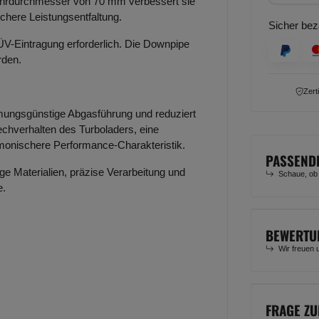
ohrdurchmesser von 70 mm verbessert sie
chere Leistungsentfaltung.
Sicher bez
-Eintragung erforderlich. Die Downpipe
rden.
Zert
römungsgünstige Abgasführung und reduziert
chverhalten des Turboladers, eine
onischere Performance-Charakteristik.
PASSEND
ge Materialien, präzise Verarbeitung und
Schaue, ob
e.
BEWERTU
Wir freuen 
FRAGE ZU