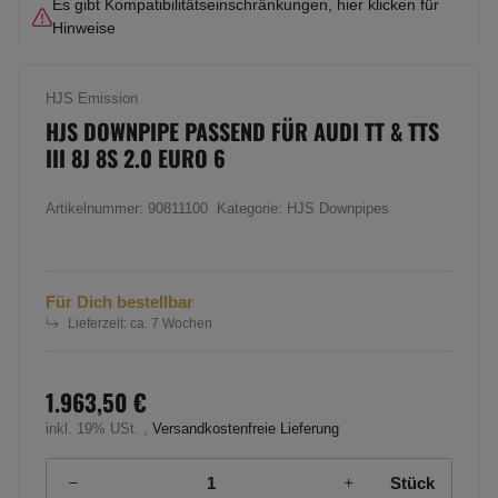
Es gibt Kompatibilitätseinschränkungen, hier klicken für
Hinweise
HJS Emission
HJS DOWNPIPE PASSEND FÜR AUDI TT & TTS
III 8J 8S 2.0 EURO 6
Artikelnummer:
90811100
Kategorie:
HJS Downpipes
Für Dich bestellbar
Lieferzeit:
ca. 7 Wochen
1.963,50 €
inkl. 19% USt. ,
Versandkostenfreie Lieferung
Stück