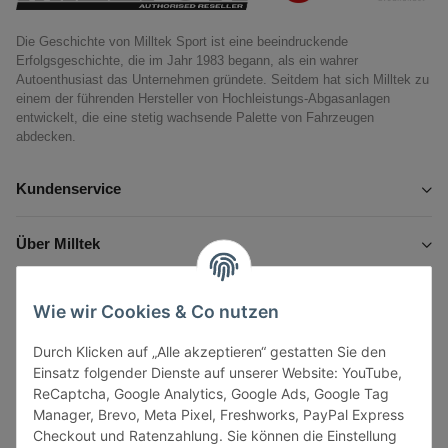
Die Geschichte von Milltek Sport ist eine beeindruckende
Erfolgsgeschichte, die im Jahr 1983 begann, als ein wahrer
Autoenthusiast das Unternehmen gründete. Seitdem hat sich Milltek zu
einem der führenden Hersteller von Hochleistungs-Abgasanlagen
entwickelt, die eine stetig wachsende Palette von Fahrzeugen
abdecken.
Kundenservice
Über Milltek
Informationen
Wie wir Cookies & Co nutzen
Durch Klicken auf „Alle akzeptieren“ gestatten Sie den
Gesetzliche Informationen
Einsatz folgender Dienste auf unserer Website: YouTube,
ReCaptcha, Google Analytics, Google Ads, Google Tag
Manager, Brevo, Meta Pixel, Freshworks, PayPal Express
Checkout und Ratenzahlung. Sie können die Einstellung