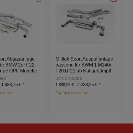
port Abgasanlage
Milltek Sport Auspuffanlage
für BMW 2er F22
passend für BWM 1 M140i
upé OPF Modelle
F20&F21 ab Kat gedämpft
06 €
UVP: 2.043,28 €
1.983,75 €
*
2.233,25 €
*
-
1.838,95 € -
tellbar
Für Dich bestellbar