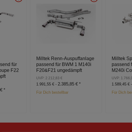
Milltek Renn-Auspuffanlage
Milltek S
send für
passend für BWM 1 M140i
passend 
oupe F22
F20&F21 ungedämpft
M240i Co
pft
UVP: 2.212,83 €
UVP: 1.766,
2.385,85 €
*
1.991,55 € -
1.589,45 € 
 €
*
Für Dich bestellbar
Für Dich bes