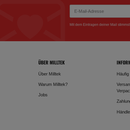
Newsletter Abonnieren
Mit dem Eintragen deiner Mail stimms
ÜBER MILLTEK
INFOR
Über Milltek
Häufig
Warum Milltek?
Versan
Verpac
Jobs
Zahlun
Händle