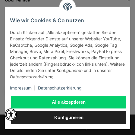
Informationen
Wie wir Cookies & Co nutzen
Durch Klicken auf „Alle akzeptieren“ gestatten Sie den
Gesetzliche Informationen
Einsatz folgender Dienste auf unserer Website: YouTube,
ReCaptcha, Google Analytics, Google Ads, Google Tag
Manager, Brevo, Meta Pixel, Freshworks, PayPal Express
Checkout und Ratenzahlung. Sie können die Einstellung
jederzeit ändern (Fingerabdruck-Icon links unten). Weitere
Vertrag widerrufen
Details finden Sie unter
Konfigurieren
und in unserer
Datenschutzerklärung
.
Sicher bezahlen via:
Impressum
|
Datenschutzerklärung
Alle akzeptieren
Konfigurieren
* Alle Preise inkl. gesetzlicher USt., zzgl.
Versand
© J+A Handels GmbH
Perfected by
Dreizack Medien
.