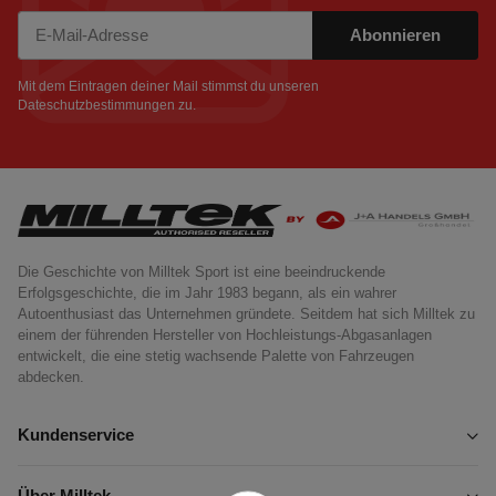
Abonnieren
Newsletter Abonnieren
Mit dem Eintragen deiner Mail stimmst du unseren
Dateschutzbestimmungen
zu.
Die Geschichte von Milltek Sport ist eine beeindruckende
Erfolgsgeschichte, die im Jahr 1983 begann, als ein wahrer
Autoenthusiast das Unternehmen gründete. Seitdem hat sich Milltek zu
einem der führenden Hersteller von Hochleistungs-Abgasanlagen
entwickelt, die eine stetig wachsende Palette von Fahrzeugen
abdecken.
Kundenservice
Über Milltek