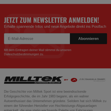
JETZT ZUM NEWSLETTER ANMELDEN!
Erhalte spannende Infos und neue Angebote direkt ins Postfach
Abonnieren
Newsletter Abonnieren
Mit dem Eintragen deiner Mail stimmst du unseren
Dateschutzbestimmungen
zu.
Die Geschichte von Milltek Sport ist eine beeindruckende
Erfolgsgeschichte, die im Jahr 1983 begann, als ein wahrer
Autoenthusiast das Unternehmen gründete. Seitdem hat sich Milltek zu
einem der führenden Hersteller von Hochleistungs-Abgasanlagen
entwickelt, die eine stetig wachsende Palette von Fahrzeugen