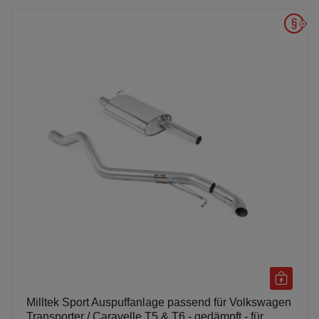
Milltek Sport Auspuffanlage passend für Volkswagen
Transporter / Caravelle T5 & T6 - gedämpft - für