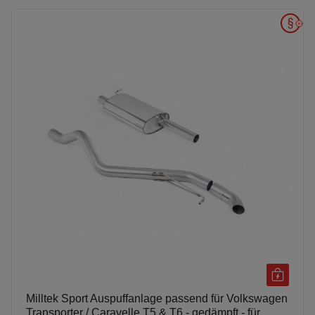
Milltek Sport Auspuffanlage passend für Volkswagen
Transporter / Caravelle T5 & T6 - gedämpft - für