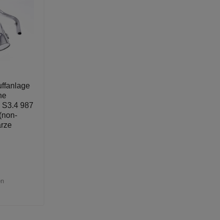
uffanlage
he
 S3.4 987
(non-
arze
en