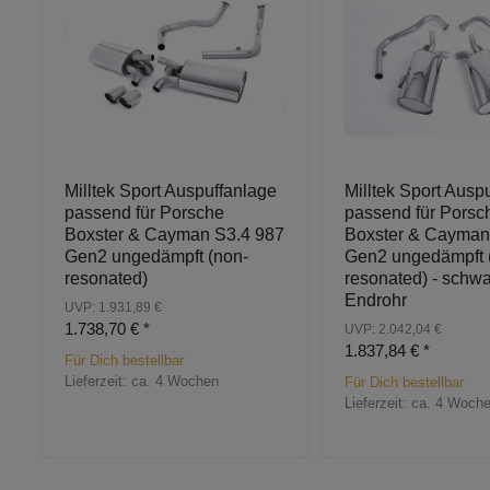
Milltek Sport Auspuffanlage
Milltek Sport Ausp
passend für Porsche
passend für Porsc
Boxster & Cayman S3.4 987
Boxster & Cayman
Gen2 ungedämpft (non-
Gen2 ungedämpft 
resonated)
resonated) - schw
Endrohr
UVP: 1.931,89 €
1.738,70 €
*
UVP: 2.042,04 €
1.837,84 €
*
Für Dich bestellbar
Lieferzeit:
ca. 4 Wochen
Für Dich bestellbar
Lieferzeit:
ca. 4 Woch